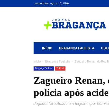
quinta-feira, agosto 6, 2026
Jornal
+
Bragança
INÍCIO
BRAGANÇA PAULISTA
COL
Início
Bragança Paulista
Zagueiro Renan, do Red Bul
Bragança Paulista
Polícial
Zagueiro Renan, d
polícia após aci
Jogador foi autuado em flagrante por homicíd