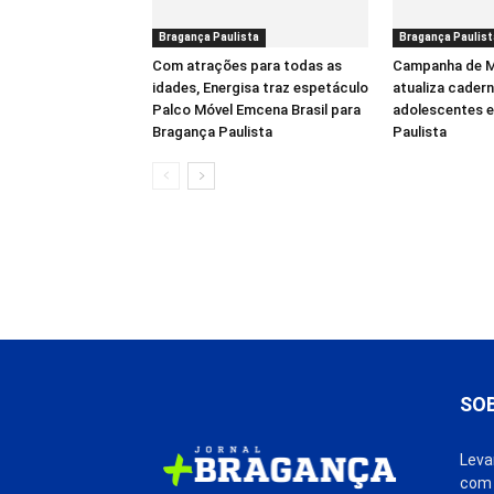
Bragança Paulista
Bragança Paulist
Com atrações para todas as
Campanha de M
idades, Energisa traz espetáculo
atualiza cadern
Palco Móvel Emcena Brasil para
adolescentes 
Bragança Paulista
Paulista
SO
Leva
com 