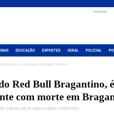
Publicidade
UNAS
EDUCAÇÃO
ESPORTES
GERAL
POLÍCIAL
PO
l Bragantino, é preso pela polícia após acidente...
o Red Bull Bragantino, é
dente com morte em Bragan
io culposo; ele se negou a fazer o bafômetro