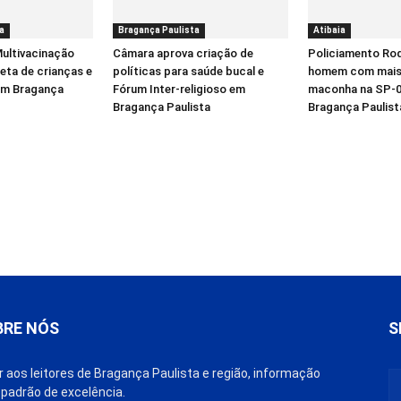
a
Bragança Paulista
Atibaia
ultivacinação
Câmara aprova criação de
Policiamento Rod
eta de crianças e
políticas para saúde bucal e
homem com mais 
em Bragança
Fórum Inter-religioso em
maconha na SP-0
Bragança Paulista
Bragança Paulist
BRE NÓS
S
r aos leitores de Bragança Paulista e região, informação
padrão de excelência.