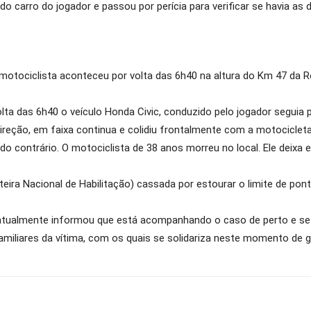
 carro do jogador e passou por perícia para verificar se havia as di
otociclista aconteceu por volta das 6h40 na altura do Km 47 da Ro
lta das 6h40 o veículo Honda Civic, conduzido pelo jogador seguia 
ireção, em faixa continua e colidiu frontalmente com a motociclet
o contrário. O motociclista de 38 anos morreu no local. Ele deixa e
ira Nacional de Habilitação) cassada por estourar o limite de pont
 atualmente informou que está acompanhando o caso de perto e se 
amiliares da vítima, com os quais se solidariza neste momento de g