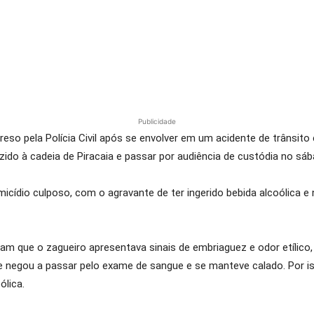
Publicidade
preso pela Polícia Civil após se envolver em um acidente de trânsit
ido à cadeia de Piracaia e passar por audiência de custódia no sáb
icídio culposo, com o agravante de ter ingerido bebida alcoólica e n
ram que o zagueiro apresentava sinais de embriaguez e odor etílico
 negou a passar pelo exame de sangue e se manteve calado. Por is
ólica.