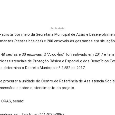
Publicidade
 Paulista, por meio da Secretaria Municipal de Ação e Desenvolviment
imentos (cestas básicas) e 200 enxovais às gestantes em situação d
48 cestas e 30 enxovais. O “Arco-Íris” foi reativado em 2017 e te
cioassistenciais de Proteção Básica e Especial e dos Benefícios Ev
me determina o Decreto Municipal nº 2.582 de 2017.
eve procurar a unidade do Centro de Referência de Assistência Socia
cessária e sobre o atendimento do projeto.
o CRAS, sendo:
nduva, s/n. Telefone: (11) 4035-3067.