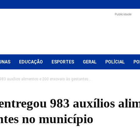
Publicidade
UNAS
EDUCAÇÃO
ESPORTES
GERAL
POLÍCIAL
PO
 983 auxílios alimentos e 200 enxovais às gestantes...
 entregou 983 auxílios ali
ntes no município