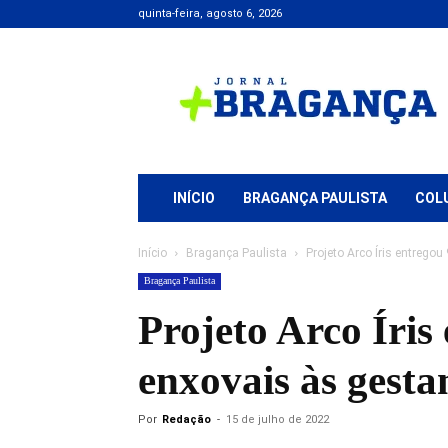
quinta-feira, agosto 6, 2026
Jornal
+
Bragança
INÍCIO
BRAGANÇA PAULISTA
COL
Início
Bragança Paulista
Projeto Arco Íris entregou
Bragança Paulista
Projeto Arco Íris
enxovais às gesta
Por
Redação
-
15 de julho de 2022