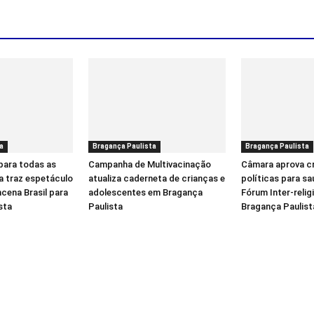
a
Bragança Paulista
Bragança Paulista
para todas as
Campanha de Multivacinação
Câmara aprova c
a traz espetáculo
atualiza caderneta de crianças e
políticas para sa
cena Brasil para
adolescentes em Bragança
Fórum Inter-reli
sta
Paulista
Bragança Paulist