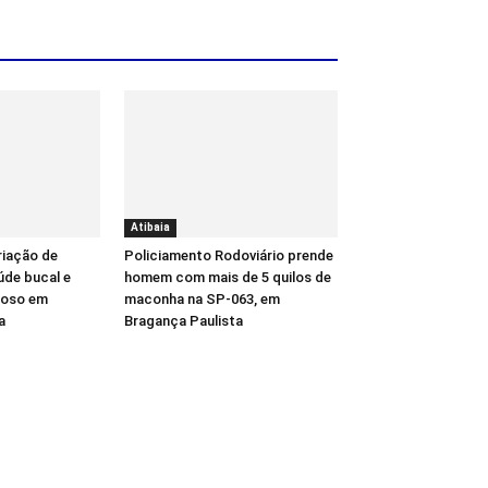
Atibaia
riação de
Policiamento Rodoviário prende
úde bucal e
homem com mais de 5 quilos de
gioso em
maconha na SP-063, em
a
Bragança Paulista