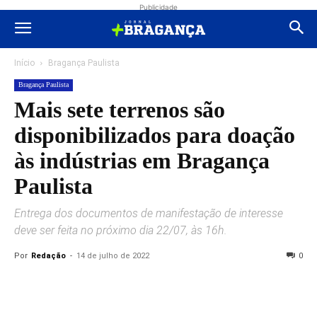
Publicidade
Início
Bragança Paulista
Bragança Paulista
Mais sete terrenos são
disponibilizados para doação
às indústrias em Bragança
Paulista
Entrega dos documentos de manifestação de interesse
deve ser feita no próximo dia 22/07, às 16h.
Por
Redação
-
14 de julho de 2022
0