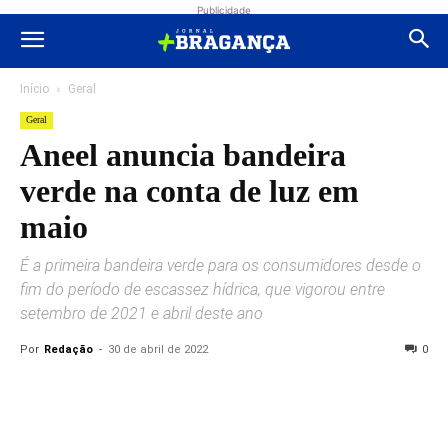
Publicidade
Início
Geral
Geral
Aneel anuncia bandeira
verde na conta de luz em
maio
É a primeira bandeira verde para os consumidores desde o
fim do período de escassez hídrica, que vigorou entre
setembro de 2021 e abril deste ano
Por
Redação
-
30 de abril de 2022
0