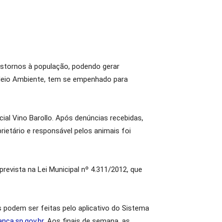
nstornos à população, podendo gerar
e Meio Ambiente, tem se empenhado para
cial Vino Barollo. Após denúncias recebidas,
rietário e responsável pelos animais foi
revista na Lei Municipal nº 4.311/2012, que
 podem ser feitas pelo aplicativo do Sistema
nca.sp.gov.br
. Aos finais de semana, as