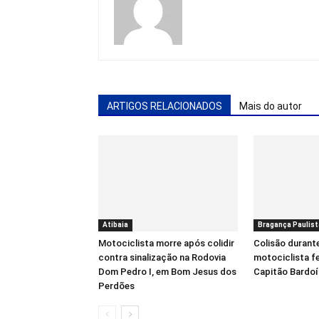
ARTIGOS RELACIONADOS
Mais do autor
Atibaia
Bragança Paulist
Motociclista morre após colidir
Colisão durant
contra sinalização na Rodovia
motociclista f
Dom Pedro I, em Bom Jesus dos
Capitão Bardo
Perdões