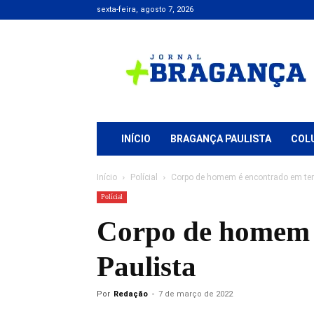
sexta-feira, agosto 7, 2026
Jornal
+
Bragança
INÍCIO
BRAGANÇA PAULISTA
COL
Início
Polícial
Corpo de homem é encontrado em ter
Polícial
Corpo de homem 
Paulista
Por
Redação
-
7 de março de 2022