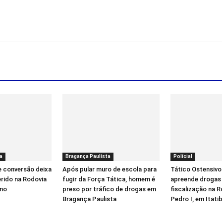
a
Bragança Paulista
Polícial
e conversão deixa
Após pular muro de escola para
Tático Ostensivo
erido na Rodovia
fugir da Força Tática, homem é
apreende drogas
íno
preso por tráfico de drogas em
fiscalização na 
Bragança Paulista
Pedro I, em Itati