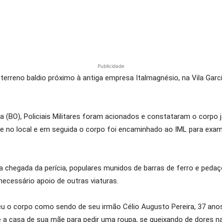
Publicidade
reno baldio próximo à antiga empresa Italmagnésio, na Vila Garcia
(BO), Policiais Militares foram acionados e constataram o corpo j
ve no local e em seguida o corpo foi encaminhado ao IML para exa
a chegada da perícia, populares munidos de barras de ferro e pedaç
 necessário apoio de outras viaturas.
o corpo como sendo de seu irmão Célio Augusto Pereira, 37 anos. 
até a casa de sua mãe para pedir uma roupa, se queixando de dores n