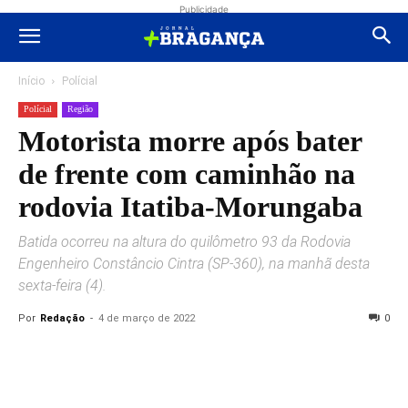
Publicidade
Início
Polícial
Polícial
Região
Motorista morre após bater
de frente com caminhão na
rodovia Itatiba-Morungaba
Batida ocorreu na altura do quilômetro 93 da Rodovia
Engenheiro Constâncio Cintra (SP-360), na manhã desta
sexta-feira (4).
Por
Redação
-
4 de março de 2022
0