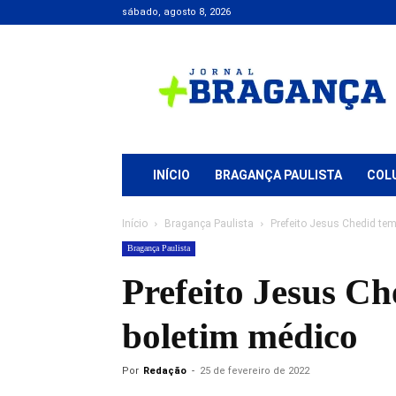
sábado, agosto 8, 2026
Jornal
+
Bragança
INÍCIO
BRAGANÇA PAULISTA
COL
Início
Bragança Paulista
Prefeito Jesus Chedid tem
Bragança Paulista
Prefeito Jesus Ch
boletim médico
Por
Redação
-
25 de fevereiro de 2022