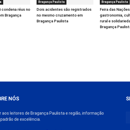
a
Bragança Paulista
Bragança Paulista
i condena réus no
Dois acidentes são registrados
Feira das Nações
 em Bragança
no mesmo cruzamento em
gastronomia, cul
Bragança Paulista
rural e solidarie
Bragança Paulist
BRE NÓS
S
r aos leitores de Bragança Paulista e região, informação
padrão de excelência.