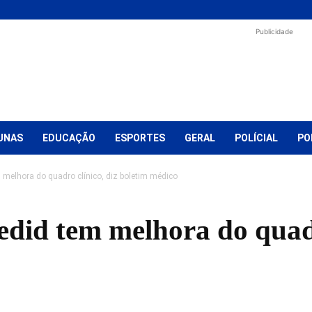
Publicidade
UNAS
EDUCAÇÃO
ESPORTES
GERAL
POLÍCIAL
PO
 melhora do quadro clínico, diz boletim médico
edid tem melhora do quadr