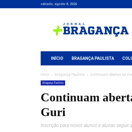
sábado, agosto 8, 2026
Jornal
+
Bragança
INÍCIO
BRAGANÇA PAULISTA
COL
Início
Bragança Paulista
Continuam abertas as matr
Bragança Paulista
Continuam aberta
Guri
Inscrição para novos alunos e alunas segue 