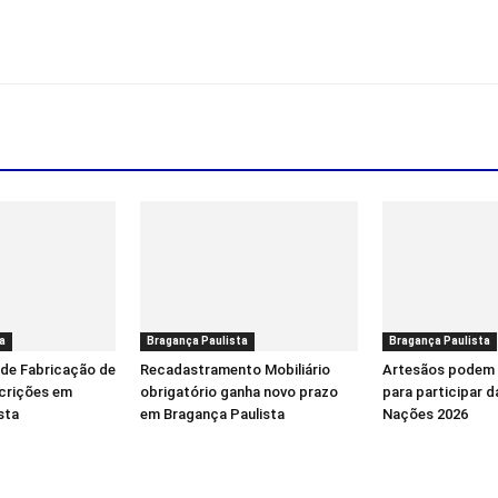
a
Bragança Paulista
Bragança Paulista
 de Fabricação de
Recadastramento Mobiliário
Artesãos podem 
scrições em
obrigatório ganha novo prazo
para participar d
sta
em Bragança Paulista
Nações 2026