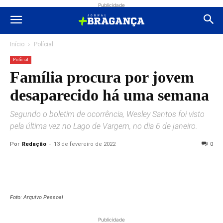
Publicidade
Início
Polícial
Polícial
Família procura por jovem
desaparecido há uma semana
Segundo o boletim de ocorrência, Wesley Santos foi visto
pela última vez no Lago de Vargem, no dia 6 de janeiro.
Por
Redação
-
13 de fevereiro de 2022
0
Foto: Arquivo Pessoal
Publicidade