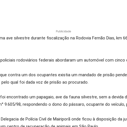
Publicidade
a ave silvestre
durante fiscalização na Rodovia Fernão Dias, km 6
 policiais rodoviários federais abordaram um automóvel com cinc
que contra um dos ocupantes existia um mandado de prisão pende
pelo qual foi dada voz de prisão ao procurado.
, foi encontrado um papagaio, ave da fauna silvestre, sem a devida
 n° 9.605/98, respondendo o dono do pássaro, ocupante do veículo, 
Delegacia de Polícia Civil de Mairiporã onde ficou à disposição da j
a um centro de recuperação de animais em São Paulo.