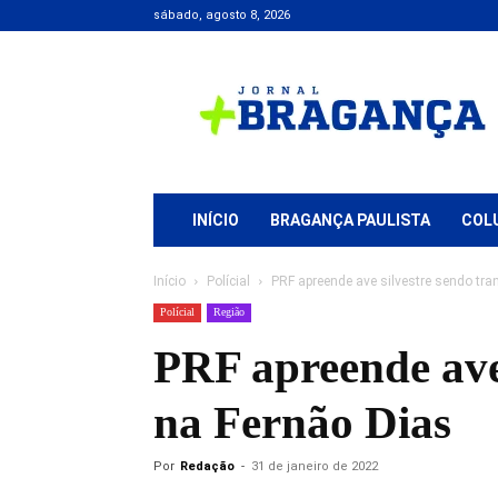
sábado, agosto 8, 2026
Jornal
+
Bragança
INÍCIO
BRAGANÇA PAULISTA
COL
Início
Polícial
PRF apreende ave silvestre sendo tra
Polícial
Região
PRF apreende ave 
na Fernão Dias
Por
Redação
-
31 de janeiro de 2022