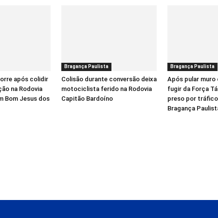
Bragança Paulista
Bragança Paulista
orre após colidir
Colisão durante conversão deixa
Após pular muro 
ação na Rodovia
motociclista ferido na Rodovia
fugir da Força T
em Bom Jesus dos
Capitão Bardoíno
preso por tráfic
Bragança Paulist