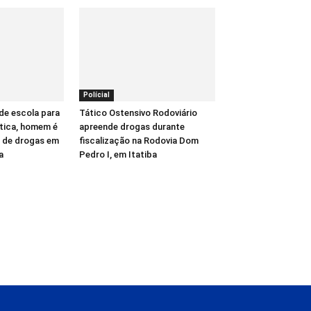
Polícial
de escola para
Tático Ostensivo Rodoviário
ática, homem é
apreende drogas durante
o de drogas em
fiscalização na Rodovia Dom
a
Pedro I, em Itatiba