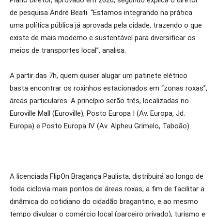
Plano Diretor, aprovado em 2020, segundo explica o diretor
de pesquisa André Beati. “Estamos integrando na prática
uma política pública já aprovada pela cidade, trazendo o que
existe de mais moderno e sustentável para diversificar os
meios de transportes local”, analisa.
A partir das 7h, quem quiser alugar um patinete elétrico
basta encontrar os roxinhos estacionados em “zonas roxas”,
áreas particulares. A princípio serão três, localizadas no
Euroville Mall (Euroville), Posto Europa I (Av. Europa, Jd.
Europa) e Posto Europa IV (Av. Alpheu Grimelo, Taboão).
A licenciada FlipOn Bragança Paulista, distribuirá ao longo de
toda ciclovia mais pontos de áreas roxas, a fim de facilitar a
dinâmica do cotidiano do cidadão bragantino, e ao mesmo
tempo divulgar o comércio local (parceiro privado), turismo e