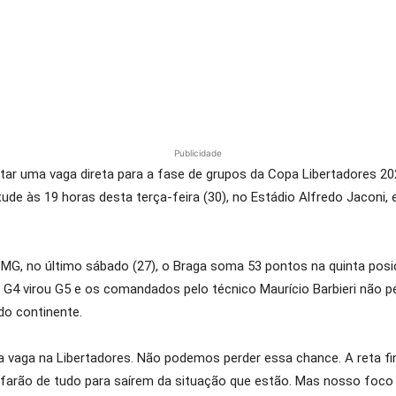
Publicidade
tar uma vaga direta para a fase de grupos da Copa Libertadores 20
e às 19 horas desta terça-feira (30), no Estádio Alfredo Jaconi, e
G, no último sábado (27), o Braga soma 53 pontos na quinta posi
 G4 virou G5 e os comandados pelo técnico Maurício Barbieri não
do continente.
aga na Libertadores. Não podemos perder essa chance. A reta final 
s farão de tudo para saírem da situação que estão. Mas nosso foco