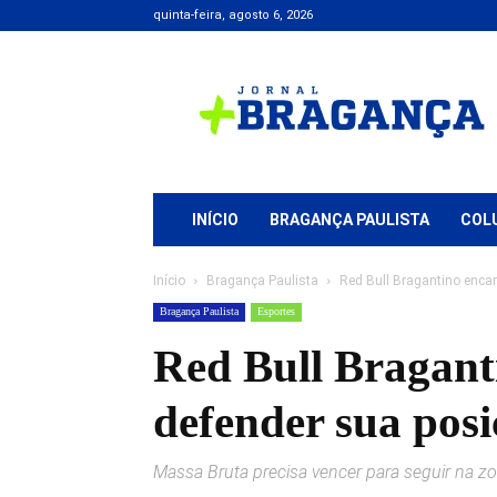
quinta-feira, agosto 6, 2026
Jornal
+
Bragança
INÍCIO
BRAGANÇA PAULISTA
COL
Início
Bragança Paulista
Red Bull Bragantino enca
Bragança Paulista
Esportes
Red Bull Bragant
defender sua pos
Massa Bruta precisa vencer para seguir na zo