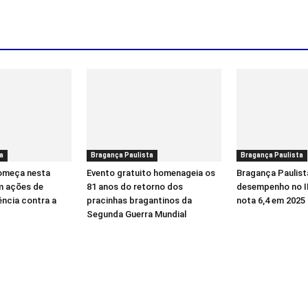
a
Bragança Paulista
Bragança Paulista
começa nesta
Evento gratuito homenageia os
Bragança Paulist
m ações de
81 anos do retorno dos
desempenho no I
ência contra a
pracinhas bragantinos da
nota 6,4 em 2025
Segunda Guerra Mundial