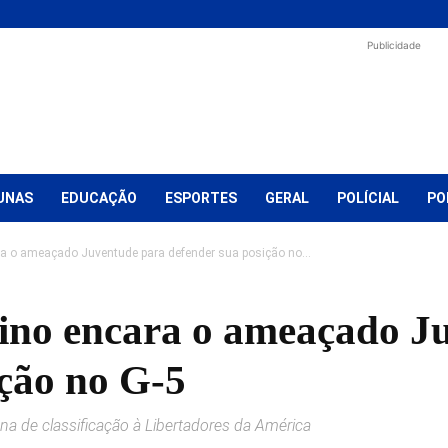
Publicidade
UNAS
EDUCAÇÃO
ESPORTES
GERAL
POLÍCIAL
PO
ra o ameaçado Juventude para defender sua posição no...
ino encara o ameaçado J
ição no G-5
na de classificação à Libertadores da América