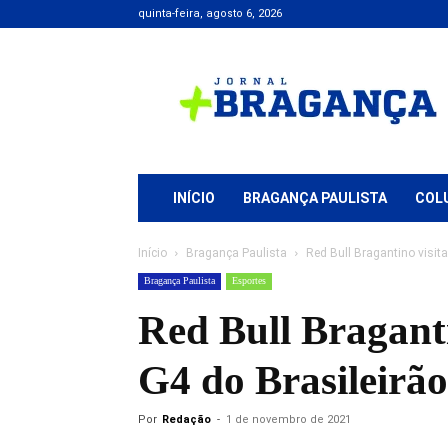
quinta-feira, agosto 6, 2026
Jornal
+
Bragança
INÍCIO
BRAGANÇA PAULISTA
COL
Início
Bragança Paulista
Red Bull Bragantino visita
Bragança Paulista
Esportes
Red Bull Braganti
G4 do Brasileirão
Por
Redação
-
1 de novembro de 2021