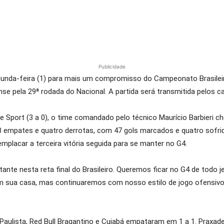
Publicidade
gunda-feira (1) para mais um compromisso do Campeonato Brasileir
se pela 29ª rodada do Nacional. A partida será transmitida pelos c
 e Sport (3 a 0), o time comandado pelo técnico Maurício Barbieri c
3 empates e quatro derrotas, com 47 gols marcados e quatro sofri
mplacar a terceira vitória seguida para se manter no G4.
tante nesta reta final do Brasileiro. Queremos ficar no G4 de todo 
em sua casa, mas continuaremos com nosso estilo de jogo ofensivo.
 Paulista, Red Bull Bragantino e Cuiabá empataram em 1 a 1. Praxad