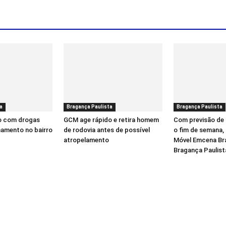
a
Bragança Paulista
Bragança Paulista
o com drogas
GCM age rápido e retira homem
Com previsão de 
hamento no bairro
de rodovia antes de possível
o fim de semana,
atropelamento
Móvel Emcena Bra
Bragança Paulist