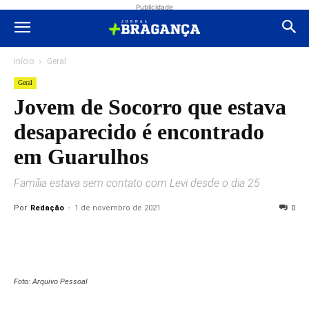
Publicidade
Início
Geral
Geral
Jovem de Socorro que estava
desaparecido é encontrado
em Guarulhos
Família estava sem contato com Levi desde o dia 25
Por
Redação
-
1 de novembro de 2021
0
Foto: Arquivo Pessoal