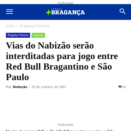
Publicidade
Início
Bragança Paulista
Bragança Paulista
Esportes
Vias do Nabizão serão
interditadas para jogo entre
Red Bull Bragantino e São
Paulo
Por
Redação
-
22 de outubro de 2021
0
Publicidade