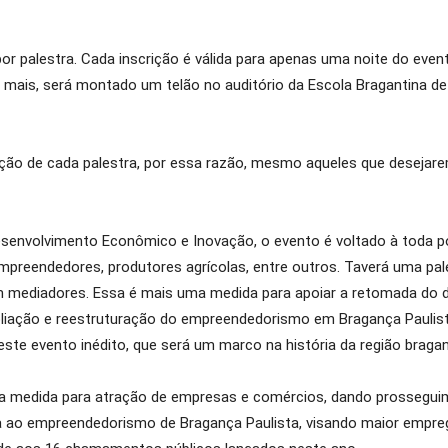
or palestra. Cada inscrição é válida para apenas uma noite do evento
da mais, será montado um telão no auditório da Escola Bragantina
cipação de cada palestra, por essa razão, mesmo aqueles que desej
esenvolvimento Econômico e Inovação, o evento é voltado à toda p
preendedores, produtores agrícolas, entre outros. Taverá uma pales
 mediadores. Essa é mais uma medida para apoiar a retomada do 
pliação e reestruturação do empreendedorismo em Bragança Paulista
ste evento inédito, que será um marco na história da região bragan
 medida para atração de empresas e comércios, dando prosseguimen
 ao empreendedorismo de Bragança Paulista, visando maior empre