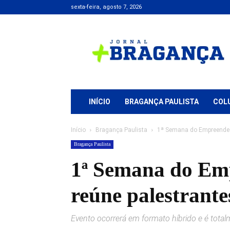
sexta-feira, agosto 7, 2026
Jornal
+
Bragança
INÍCIO
BRAGANÇA PAULISTA
COL
Início
Bragança Paulista
1ª Semana do Empreended
Bragança Paulista
1ª Semana do Em
reúne palestrant
Evento ocorrerá em formato híbrido e é totalm