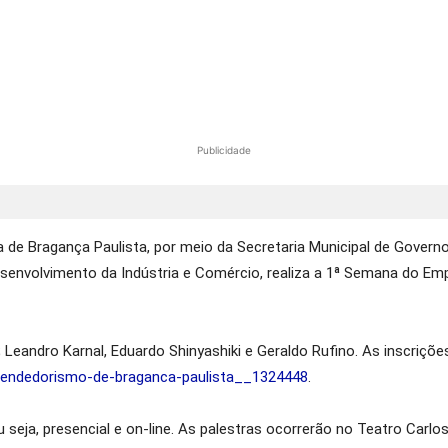
Publicidade
ra de Bragança Paulista, por meio da Secretaria Municipal de Gove
envolvimento da Indústria e Comércio, realiza a 1ª Semana do Em
Leandro Karnal, Eduardo Shinyashiki e Geraldo Rufino. As inscriçõe
endedorismo-de-braganca-paulista__1324448
.
 seja, presencial e on-line. As palestras ocorrerão no Teatro Carlo