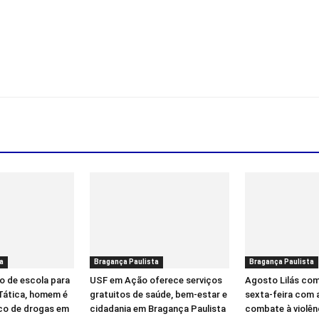
a
Bragança Paulista
Bragança Paulista
o de escola para
USF em Ação oferece serviços
Agosto Lilás co
 Tática, homem é
gratuitos de saúde, bem-estar e
sexta-feira com 
ico de drogas em
cidadania em Bragança Paulista
combate à violên