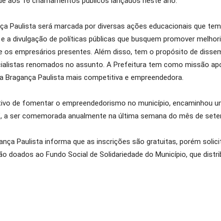
idade aos 16 chamamentos públicos lançados neste ano.
 Paulista será marcada por diversas ações educacionais que tem 
 e a divulgação de políticas públicas que busquem promover melhor
re os empresários presentes. Além disso, tem o propósito de disse
ialistas renomados no assunto. A Prefeitura tem como missão apoia
ma Bragança Paulista mais competitiva e empreendedora.
etivo de fomentar o empreendedorismo no município, encaminhou um 
”, a ser comemorada anualmente na última semana do mês de sete
ça Paulista informa que as inscrições são gratuitas, porém solici
ão doados ao Fundo Social de Solidariedade do Município, que distr