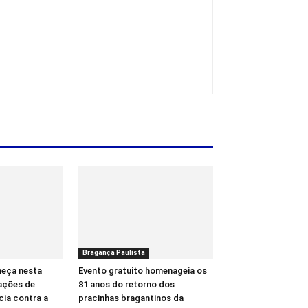
Bragança Paulista
meça nesta
Evento gratuito homenageia os
ações de
81 anos do retorno dos
cia contra a
pracinhas bragantinos da