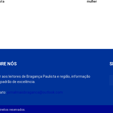
sta
mulher
BRE NÓS
S
r aos leitores de Bragança Paulista e região, informação
padrão de excelência.
ato:
jornalmaisbraganca@outlook.com
reitos reservados.