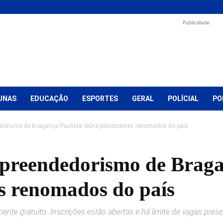
Publicidade
UNAS
EDUCAÇÃO
ESPORTES
GERAL
POLÍCIAL
PO
orismo de Bragança Paulista reúne palestrantes renomados do país
preendedorismo de Braga
es renomados do país
ente gratuito. Inscrições estão abertas e há limite de vagas prese