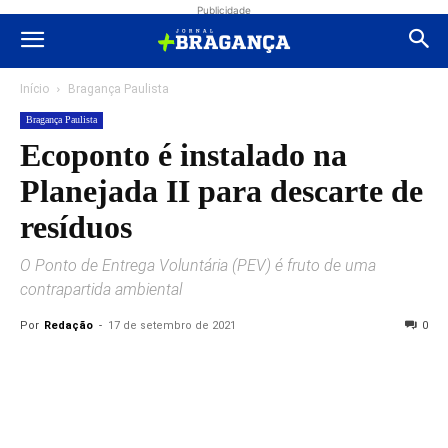
Publicidade
Início
Bragança Paulista
Bragança Paulista
Ecoponto é instalado na
Planejada II para descarte de
resíduos
O Ponto de Entrega Voluntária (PEV) é fruto de uma
contrapartida ambiental
Por
Redação
-
17 de setembro de 2021
0