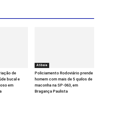
Atibaia
riação de
Policiamento Rodoviário prende
úde bucal e
homem com mais de 5 quilos de
gioso em
maconha na SP-063, em
a
Bragança Paulista