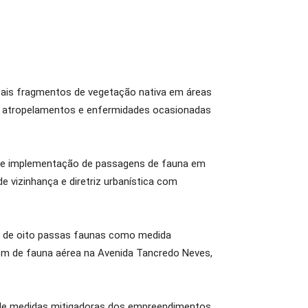
pais fragmentos de vegetação nativa em áreas
 de atropelamentos e enfermidades ocasionadas
a de implementação de passagens de fauna em
 vizinhança e diretriz urbanística com
es de oito passas faunas como medida
em de fauna aérea na Avenida Tancredo Neves,
o de medidas mitigadoras dos empreendimentos,