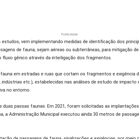
Publicidade
s estudos, vem implementando medidas de identificação dos princi
passagens de fauna, sejam aéreas ou subterrâneas, para mitigação
fluxo gênico através da interligação dos fragmentos.
 de fauna em estradas e ruas que cortam os fragmentos e exigênci
dústrias etc.), estabelecidas nas análises de estudo de impacto de
iva no entorno.
de duas passas faunas. Em 2021, foram solicitadas as implantaçõ
, a Administração Municipal executou ainda 30 metros de passag
ntação de passagens de fauna, sinalizações e exigências, por mei