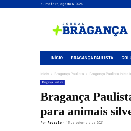
quinta-feira, agosto 6, 2026
Jornal
+
Bragança
INÍCIO
BRAGANÇA PAULISTA
COL
Início
Bragança Paulista
Bragança Paulista inicia
Bragança Paulista
Bragança Paulista
para animais silv
Por
Redação
-
15 de setembro de 2021