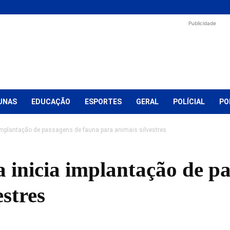
Publicidade
UNAS
EDUCAÇÃO
ESPORTES
GERAL
POLÍCIAL
PO
 implantação de passagens de fauna para animais silvestres
 inicia implantação de p
estres