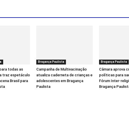
a
Bragança Paulista
Bragança Paulista
para todas as
Campanha de Multivacinação
Câmara aprova c
a traz espetáculo
atualiza caderneta de crianças e
políticas para sa
cena Brasil para
adolescentes em Bragança
Fórum Inter-reli
sta
Paulista
Bragança Paulist