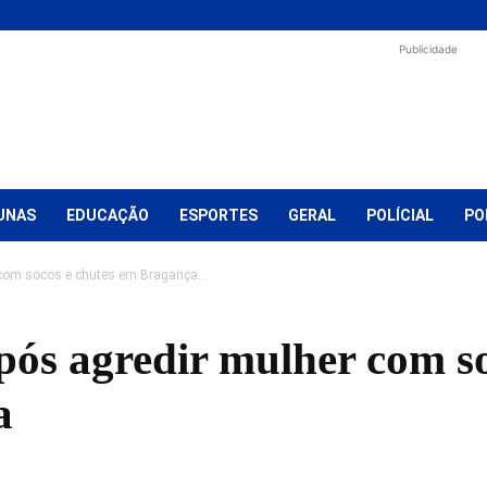
Publicidade
UNAS
EDUCAÇÃO
ESPORTES
GERAL
POLÍCIAL
PO
com socos e chutes em Bragança...
ós agredir mulher com so
a