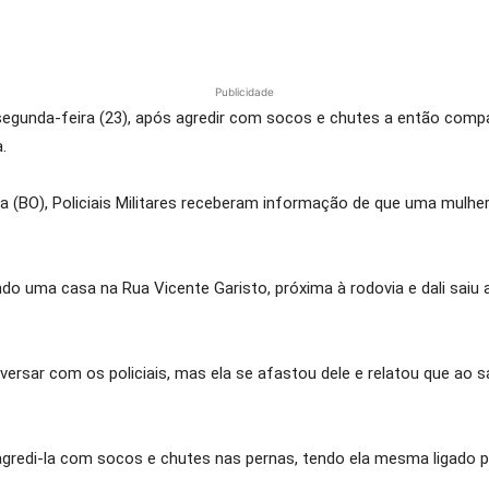
Publicidade
segunda-feira (23), após agredir com socos e chutes a então comp
.
a (BO), Policiais Militares receberam informação de que uma mulh
ando uma casa na Rua Vicente Garisto, próxima à rodovia e dali s
ersar com os policiais, mas ela se afastou dele e relatou que ao sa
agredi-la com socos e chutes nas pernas, tendo ela mesma ligado pa