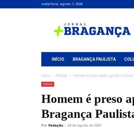
sexta-feira, agosto 7, 2026
Jornal
+
Bragança
INÍCIO
BRAGANÇA PAULISTA
COL
Início
Polícial
Homem é preso após agredir mulher 
Polícial
Homem é preso ap
Bragança Paulist
Por
Redação
-
24 de agosto de 2021