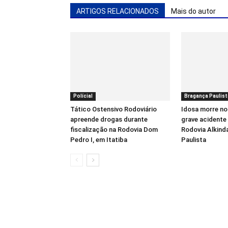
ARTIGOS RELACIONADOS
Mais do autor
Polícial
Bragança Paulist
Tático Ostensivo Rodoviário
Idosa morre no
apreende drogas durante
grave acidente 
fiscalização na Rodovia Dom
Rodovia Alkind
Pedro I, em Itatiba
Paulista