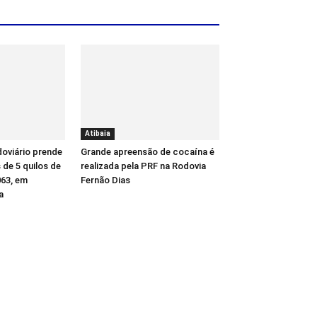
Atibaia
oviário prende
Grande apreensão de cocaína é
de 5 quilos de
realizada pela PRF na Rodovia
63, em
Fernão Dias
a