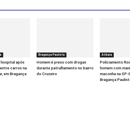
a
Bragança Paulista
Atibaia
 hospital após
Homem é preso com drogas
Policiamento Rod
entre carros na
durante patrulhamento no bairro
homem com mais 
ar, em Bragança
do Cruzeiro
maconha na SP-0
Bragança Paulist