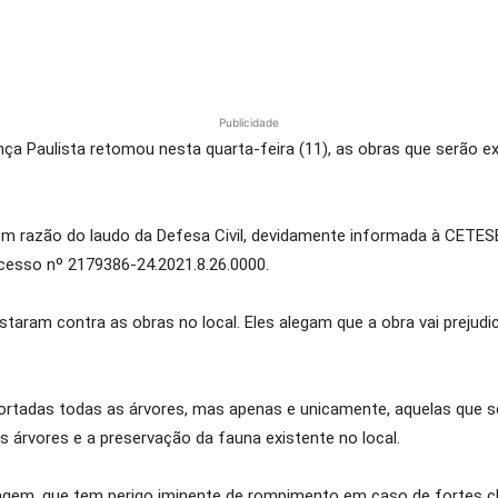
Publicidade
nça Paulista retomou nesta quarta-feira (11), as obras que serão e
 em razão do laudo da Defesa Civil, devidamente informada à CETESB
cesso nº 2179386-24.2021.8.26.0000.
staram contra as obras no local. Eles alegam que a obra vai prejudi
cortadas todas as árvores, mas apenas e unicamente, aquelas que s
árvores e a preservação da fauna existente no local.
ragem, que tem perigo iminente de rompimento em caso de fortes ch