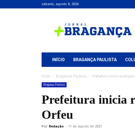
sábado, agosto 8, 2026
Jornal
+
Bragança
INÍCIO
BRAGANÇA PAULISTA
COL
Início
Bragança Paulista
Prefeitura inicia recompo
Bragança Paulista
Prefeitura inici
Orfeu
Por
Redação
-
11 de agosto de 2021