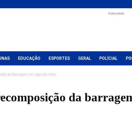
Publicidade
UNAS
EDUCAÇÃO
ESPORTES
GERAL
POLÍCIAL
PO
sição da barragem no Lago do Orfeu
a recomposição da barrage