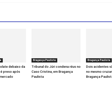
a
Bragança Paulista
Bragança Paulista
olate debaixo da
Tribunal do Júri condena réus no
Dois acidentes s
o é preso após
Caso Cristina, em Bragança
no mesmo cruza
rmercado
Paulista
Bragança Paulist