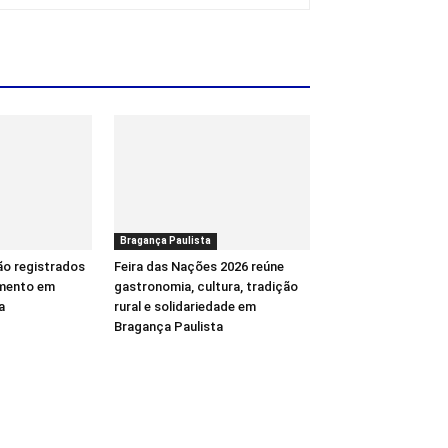
Bragança Paulista
ão registrados
Feira das Nações 2026 reúne
mento em
gastronomia, cultura, tradição
a
rural e solidariedade em
Bragança Paulista