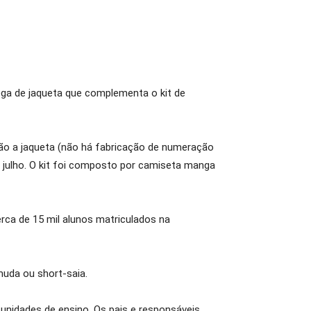
rega de jaqueta que complementa o kit de
rão a jaqueta (não há fabricação de numeração
 julho. O kit foi composto por camiseta manga
cerca de 15 mil alunos matriculados na
uda ou short-saia.
unidades de ensino. Os pais e responsáveis