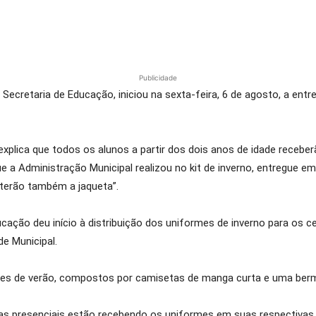
Publicidade
 Secretaria de Educação, iniciou na sexta-feira, 6 de agosto, a ent
xplica que todos os alunos a partir dos dois anos de idade recebe
 a Administração Municipal realizou no kit de inverno, entregue em
s terão também a jaqueta”.
Educação deu início à distribuição dos uniformes de inverno para os 
e Municipal.
mes de verão, compostos por camisetas de manga curta e uma berm
s presenciais estão recebendo os uniformes em suas respectivas 