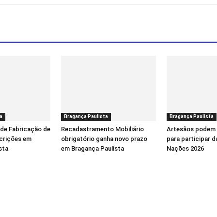
a
Bragança Paulista
Bragança Paulista
 de Fabricação de
Recadastramento Mobiliário
Artesãos podem 
scrições em
obrigatório ganha novo prazo
para participar d
sta
em Bragança Paulista
Nações 2026