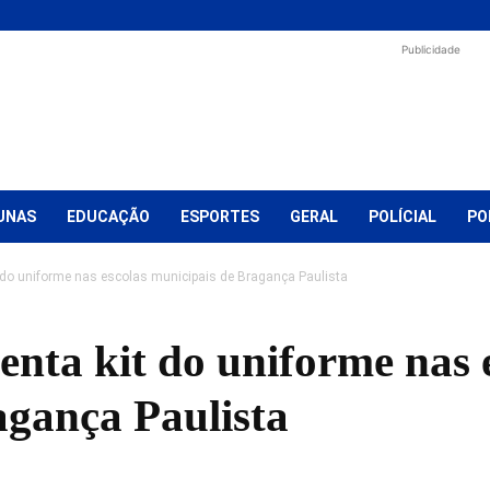
Publicidade
UNAS
EDUCAÇÃO
ESPORTES
GERAL
POLÍCIAL
PO
do uniforme nas escolas municipais de Bragança Paulista
nta kit do uniforme nas 
agança Paulista