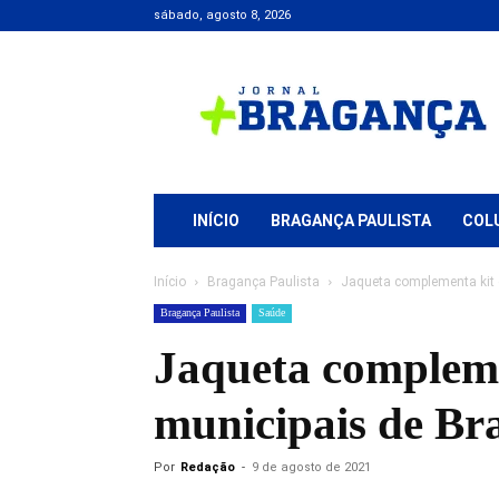
sábado, agosto 8, 2026
Jornal
+
Bragança
INÍCIO
BRAGANÇA PAULISTA
COL
Início
Bragança Paulista
Jaqueta complementa kit 
Bragança Paulista
Saúde
Jaqueta compleme
municipais de Br
Por
Redação
-
9 de agosto de 2021