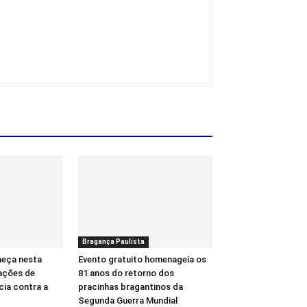
Bragança Paulista
meça nesta
Evento gratuito homenageia os
ações de
81 anos do retorno dos
cia contra a
pracinhas bragantinos da
Segunda Guerra Mundial