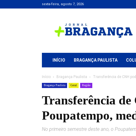
sexta-feira, agosto 7, 2026
Jornal
+
Bragança
INÍCIO
BRAGANÇA PAULISTA
COL
Início
Bragança Paulista
Transferência de CNH po
Bragança Paulista
Geral
Região
Transferência de
Poupatempo, med
No primeiro semestre deste ano, o Poupatemp