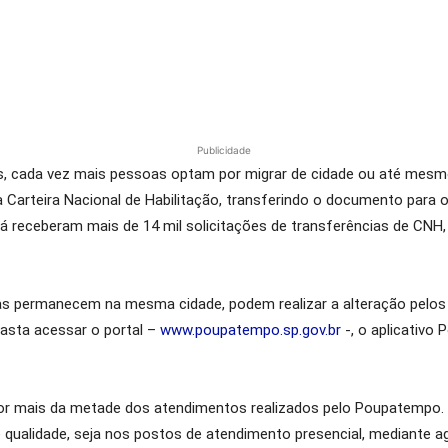
Publicidade
ais, cada vez mais pessoas optam por migrar de cidade ou até me
a Carteira Nacional de Habilitação, transferindo o documento para o
receberam mais de 14 mil solicitações de transferências de CNH, s
s permanecem na mesma cidade, podem realizar a alteração pelos
Basta acessar o portal –
www.poupatempo.sp.gov.br
-, o aplicativo
or mais da metade dos atendimentos realizados pelo Poupatempo. T
qualidade, seja nos postos de atendimento presencial, mediante 