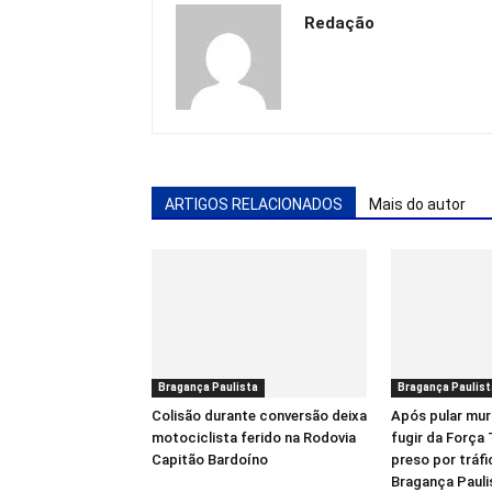
Redação
ARTIGOS RELACIONADOS
Mais do autor
Bragança Paulista
Bragança Paulist
Colisão durante conversão deixa
Após pular mur
motociclista ferido na Rodovia
fugir da Força
Capitão Bardoíno
preso por tráf
Bragança Pauli