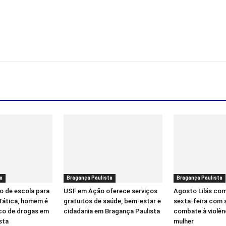
a
Bragança Paulista
Bragança Paulista
o de escola para
USF em Ação oferece serviços
Agosto Lilás co
 Tática, homem é
gratuitos de saúde, bem-estar e
sexta-feira com 
ico de drogas em
cidadania em Bragança Paulista
combate à violên
sta
mulher