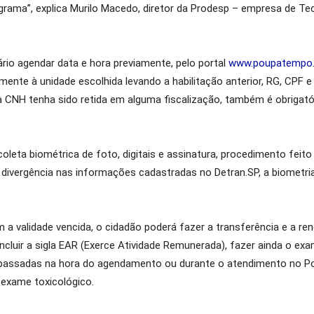
ograma”, explica Murilo Macedo, diretor da Prodesp – empresa de T
ário agendar data e hora previamente, pelo portal
www.poupatempo.s
ente à unidade escolhida levando a habilitação anterior, RG, CPF
a CNH tenha sido retida em alguma fiscalização, também é obrigató
coleta biométrica de foto, digitais e assinatura, procedimento fei
ivergência nas informações cadastradas no Detran.SP, a biometria
m a validade vencida, o cidadão poderá fazer a transferência e a 
incluir a sigla EAR (Exerce Atividade Remunerada), fazer ainda o e
ão passadas na hora do agendamento ou durante o atendimento no
 exame toxicológico.