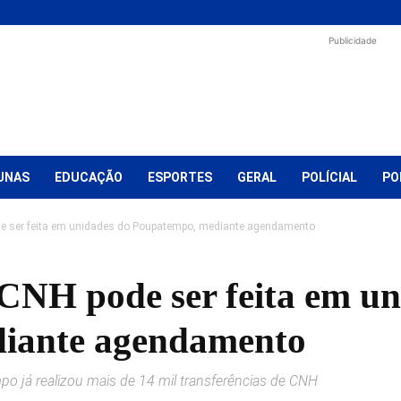
Publicidade
UNAS
EDUCAÇÃO
ESPORTES
GERAL
POLÍCIAL
PO
de ser feita em unidades do Poupatempo, mediante agendamento
 CNH pode ser feita em un
iante agendamento
o já realizou mais de 14 mil transferências de CNH