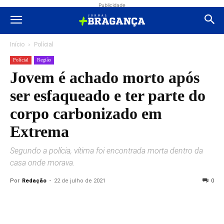
Publicidade
Início
Polícial
Polícial
Região
Jovem é achado morto após
ser esfaqueado e ter parte do
corpo carbonizado em
Extrema
Segundo a polícia, vítima foi encontrada morta dentro da
casa onde morava.
Por
Redação
-
22 de julho de 2021
0