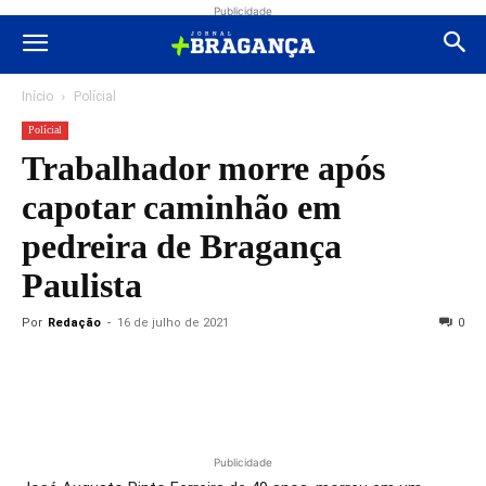
Publicidade
Início
Polícial
Polícial
Trabalhador morre após
capotar caminhão em
pedreira de Bragança
Paulista
Por
Redação
-
16 de julho de 2021
0
Publicidade