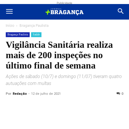
Publicidade
Início
Bragança Paulista
Bragança Paulista
Saúde
Vigilância Sanitária realiza
mais de 200 inspeções no
último final de semana
Ações de sábado (10/7) e domingo (11/07) tiveram quatro
autuações com multas
Por
Redação
-
12 de julho de 2021
0