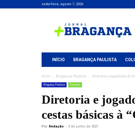
sexta-feira, agosto 7, 2026
Jornal
+
Bragança
INÍCIO
BRAGANÇA PAULISTA
COL
Início
Bragança Paulista
Diretoria e jogadores do 
Bragança Paulista
Esportes
Diretoria e joga
cestas básicas à
Por
Redação
-
3 de junho de 2021