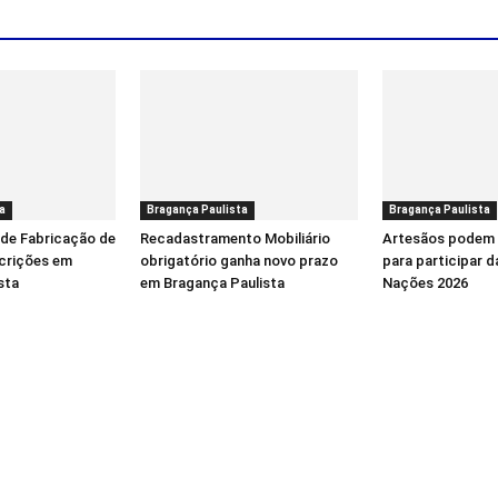
a
Bragança Paulista
Bragança Paulista
 de Fabricação de
Recadastramento Mobiliário
Artesãos podem 
scrições em
obrigatório ganha novo prazo
para participar d
sta
em Bragança Paulista
Nações 2026