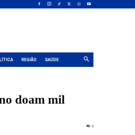
LÍTICA
REGIÃO
SAÚDE
ino doam mil
0