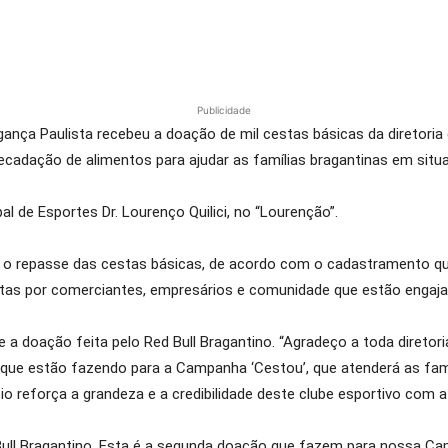
Publicidade
agança Paulista recebeu a doação de mil cestas básicas da diretoria
ecadação de alimentos para ajudar as famílias bragantinas em situaç
l de Esportes Dr. Lourenço Quilici, no “Lourenção”.
o repasse das cestas básicas, de acordo com o cadastramento que
eitas por comerciantes, empresários e comunidade que estão engaj
a doação feita pelo Red Bull Bragantino. “Agradeço a toda diretori
que estão fazendo para a Campanha ‘Cestou’, que atenderá as famíl
o reforça a grandeza e a credibilidade deste clube esportivo com a 
Bull Bragantino. Esta é a segunda doação que fazem para nossa Ca