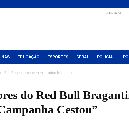
Publicidade
UNAS
EDUCAÇÃO
ESPORTES
GERAL
POLÍCIAL
PO
Red Bull Bragantino doam mil cestas básicas à...
dores do Red Bull Bragant
 “Campanha Cestou”