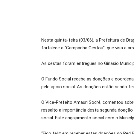
Nesta quinta-feira (03/06), a Prefeitura de Br
fortalece a “Campanha Cestou”, que visa a arr
As cestas foram entregues no Ginásio Municipa
O Fundo Social recebe as doações e coordena 
pelo apoio social. As doações estão sendo f
O Vice-Prefeito Amauri Sodré, comentou sobre 
ressalto a importância desta segunda doação 
social. Este engajamento social com o Municípi
“Fico feliz em receber estas doações do Red 