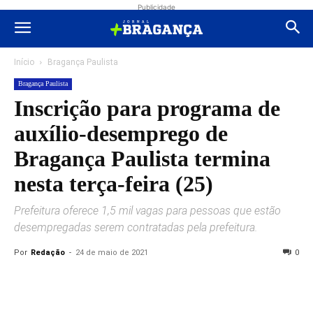
Publicidade
Início
Bragança Paulista
Bragança Paulista
Inscrição para programa de
auxílio-desemprego de
Bragança Paulista termina
nesta terça-feira (25)
Prefeitura oferece 1,5 mil vagas para pessoas que estão
desempregadas serem contratadas pela prefeitura.
Por
Redação
-
24 de maio de 2021
0