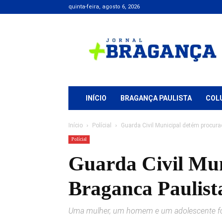
quinta-feira, agosto 6, 2026
Jornal
+
Bragança
INÍCIO
BRAGANÇA PAULISTA
COL
Início
Polícial
Guarda Civil Municipal detém procura
Polícial
Guarda Civil Mun
Braganca Paulist
Uma mulher, um homem e um adolescente for