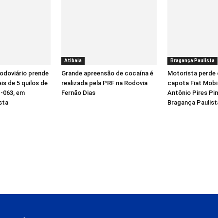
Atibaia
Bragança Paulista
odoviário prende
Grande apreensão de cocaína é
Motorista perde 
 de 5 quilos de
realizada pela PRF na Rodovia
capota Fiat Mobi
-063, em
Fernão Dias
Antônio Pires Pi
sta
Bragança Paulist