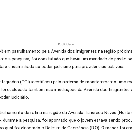
Publicidade
M) em patrulhamento pela Avenida dos Imigrantes na região próxima
ante a pesquisa, foi constatado que havia um mandado de prisão pe
 e encaminhada ao poder judiciário para providências cabíveis.
tegradas (COI) identificou pelo sistema de monitoramento uma mot
e foi deslocada também nas imediações da Avenida dos Imigrantes
er judiciário.
rulhamento de rotina na região da Avenida Tancredo Neves (Norte 
lo, durante a pesquisa, foi apontado que o jovem estava sendo procu
, no qual foi elaborado o Boletim de Ocorrência (B.O). O menor foi 