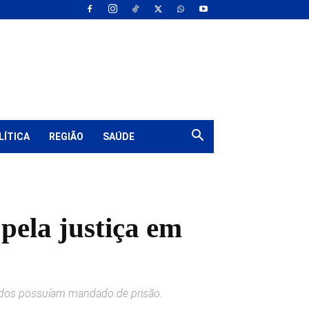
LÍTICA
REGIÃO
SAÚDE
pela justiça em
odos possuíam mandado de prisão.