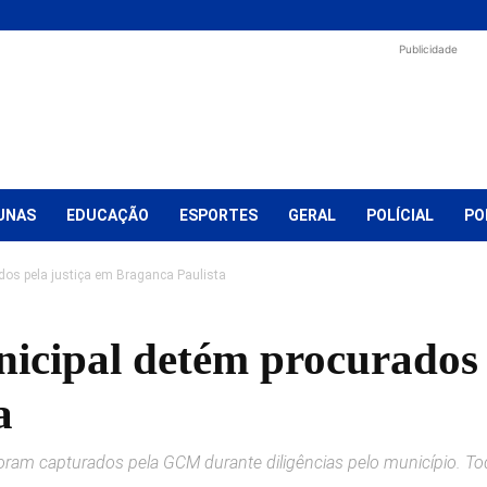
Publicidade
UNAS
EDUCAÇÃO
ESPORTES
GERAL
POLÍCIAL
PO
dos pela justiça em Braganca Paulista
icipal detém procurados 
a
am capturados pela GCM durante diligências pelo município. T