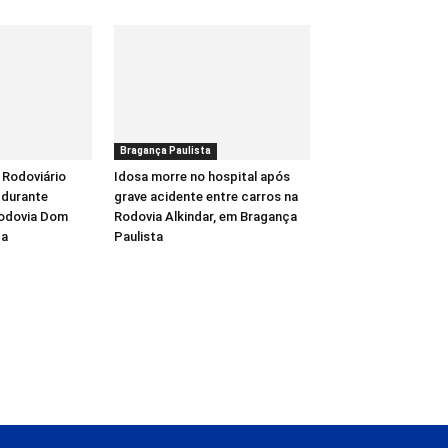
Bragança Paulista
 Rodoviário
Idosa morre no hospital após
 durante
grave acidente entre carros na
Rodovia Dom
Rodovia Alkindar, em Bragança
ba
Paulista