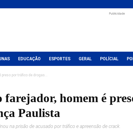
Publicidade
UNAS
EDUCAÇÃO
ESPORTES
GERAL
POLÍCIAL
PO
preso por tráfico de drogas...
 farejador, homem é preso
ça Paulista
inou na prisão de acusado por tráfico e apreensão de crack.