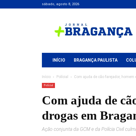
sábado, agosto 8, 2026
Jornal
+
Bragança
INÍCIO
BRAGANÇA PAULISTA
COL
Início
Polícial
Com ajuda de cão farejador, homem é 
Polícial
Com ajuda de cão
drogas em Bragan
Ação conjunta da GCM e da Polícia Civil culm