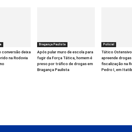
a
Bragança Paulista
Polícial
e conversão deixa
Após pular muro de escola para
Tático Ostensivo
erido na Rodovia
fugir da Força Tática, homem é
apreende drogas
íno
preso por tráfico de drogas em
fiscalização na 
Bragança Paulista
Pedro I, em Itati