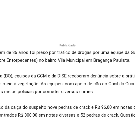
Publicidade
m de 36 anos foi preso por tráfico de drogas por uma equipe da Gu
bre Entorpecentes) no bairro Vila Municipal em Bragança Paulista.
 (BO), equipes da GCM e da DISE receberam denúncia sobre a prática
meio à vegetação. As equipes, com apoio de cão do Canil da Guarda
s meios policiais por cometer diversos crimes.
 da calça do suspeito nove pedras de crack e R$ 96,00 em notas di
trados R$ 300,00 em notas diversas e 52 pedras de crack. Questio