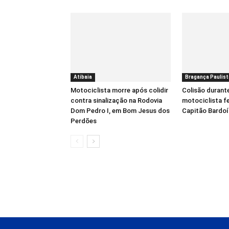
Atibaia
Bragança Paulist
Motociclista morre após colidir
Colisão durant
contra sinalização na Rodovia
motociclista f
Dom Pedro I, em Bom Jesus dos
Capitão Bardo
Perdões