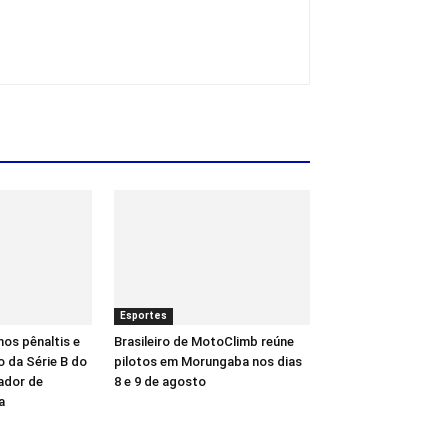
Esportes
nos pênaltis e
Brasileiro de MotoClimb reúne
o da Série B do
pilotos em Morungaba nos dias
dor de
8 e 9 de agosto
a