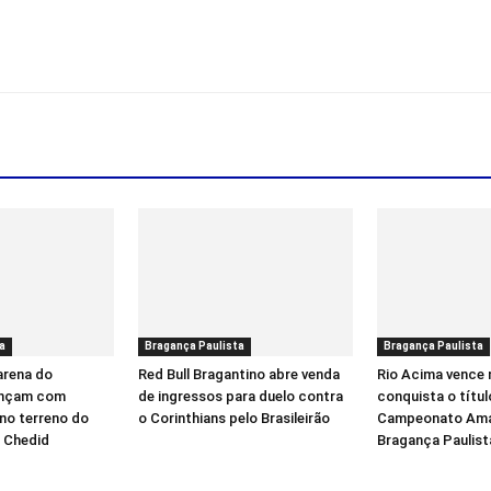
a
Bragança Paulista
Bragança Paulista
arena do
Red Bull Bragantino abre venda
Rio Acima vence 
ançam com
de ingressos para duelo contra
conquista o títul
no terreno do
o Corinthians pelo Brasileirão
Campeonato Ama
i Chedid
Bragança Paulist