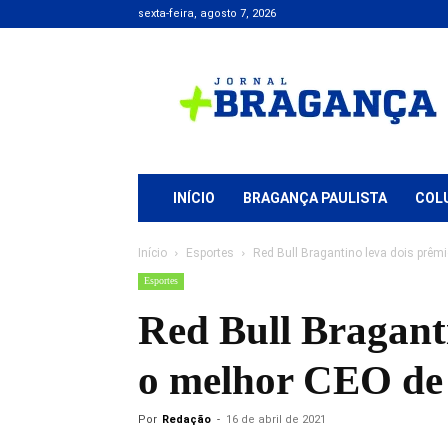
sexta-feira, agosto 7, 2026
Jornal
+
Bragança
INÍCIO
BRAGANÇA PAULISTA
COL
Início
Esportes
Red Bull Bragantino leva dois prêmio
Esportes
Red Bull Braganti
o melhor CEO de
Por
Redação
-
16 de abril de 2021