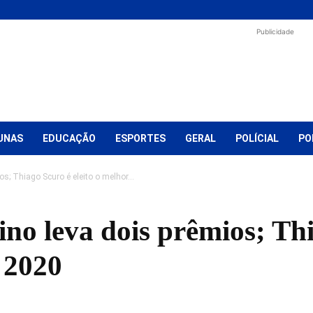
Publicidade
UNAS
EDUCAÇÃO
ESPORTES
GERAL
POLÍCIAL
PO
s; Thiago Scuro é eleito o melhor...
no leva dois prêmios; Thi
 2020