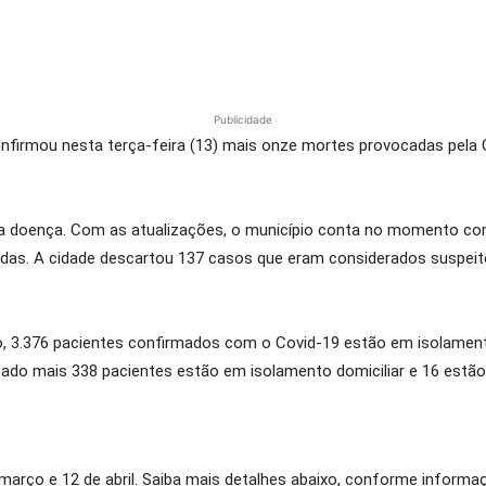
Publicidade
nfirmou nesta terça-feira (13) mais onze mortes provocadas pela C
doença. Com as atualizações, o município conta no momento com 
das. A cidade descartou 137 casos que eram considerados suspeit
o, 3.376 pacientes confirmados com o Covid-19 estão em isolament
ltado mais 338 pacientes estão em isolamento domiciliar e 16 estã
 março e 12 de abril. Saiba mais detalhes abaixo, conforme informaç