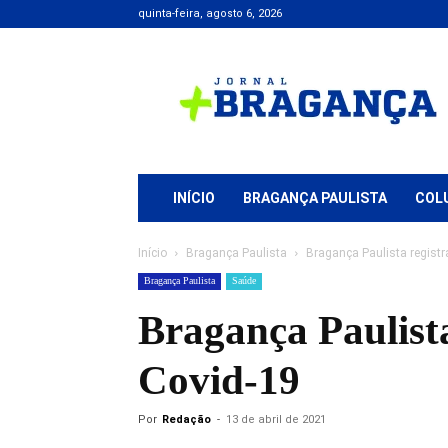
quinta-feira, agosto 6, 2026
Jornal
+
Bragança
INÍCIO
BRAGANÇA PAULISTA
COL
Início
Bragança Paulista
Bragança Paulista regist
Bragança Paulista
Saúde
Bragança Paulista
Covid-19
Por
Redação
-
13 de abril de 2021