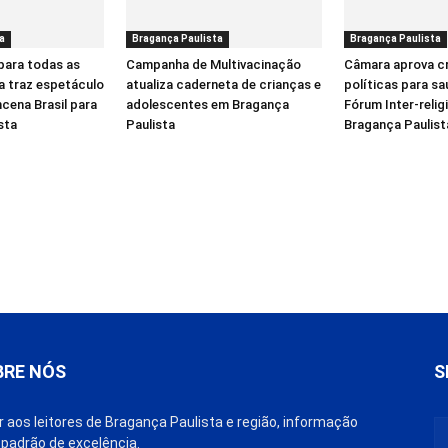
a
Bragança Paulista
Bragança Paulista
para todas as
Campanha de Multivacinação
Câmara aprova c
a traz espetáculo
atualiza caderneta de crianças e
políticas para sa
cena Brasil para
adolescentes em Bragança
Fórum Inter-reli
sta
Paulista
Bragança Paulist
BRE NÓS
S
r aos leitores de Bragança Paulista e região, informação
padrão de excelência.