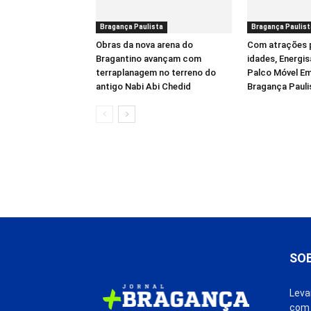
Bragança Paulista
Bragança Paulist
Obras da nova arena do
Com atrações 
Bragantino avançam com
idades, Energis
terraplanagem no terreno do
Palco Móvel Em
antigo Nabi Abi Chedid
Bragança Pauli
SO
Leva
com 