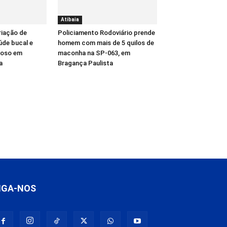
Atibaia
riação de
Policiamento Rodoviário prende
úde bucal e
homem com mais de 5 quilos de
gioso em
maconha na SP-063, em
a
Bragança Paulista
IGA-NOS