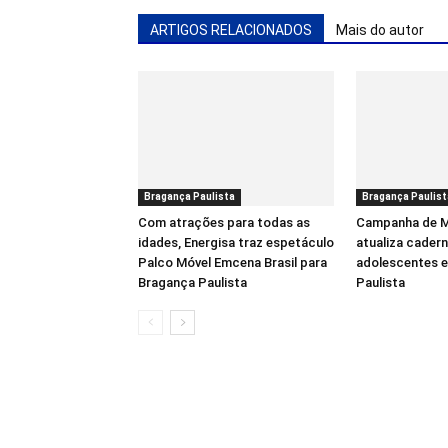
ARTIGOS RELACIONADOS
Mais do autor
Bragança Paulista
Bragança Paulist
Com atrações para todas as
Campanha de M
idades, Energisa traz espetáculo
atualiza cadern
Palco Móvel Emcena Brasil para
adolescentes 
Bragança Paulista
Paulista