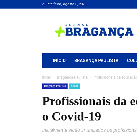
quinta-feira, agosto 6, 2026
Jornal
+
Bragança
INÍCIO
BRAGANÇA PAULISTA
COL
Início
Bragança Paulista
Profissionais da educaçã
Bragança Paulista
Saúde
Profissionais da
o Covid-19
Inicialmente serão imunizados os profissiona