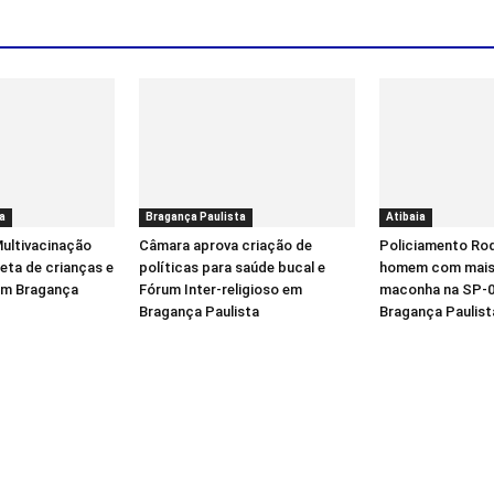
a
Bragança Paulista
Atibaia
ultivacinação
Câmara aprova criação de
Policiamento Rod
eta de crianças e
políticas para saúde bucal e
homem com mais 
em Bragança
Fórum Inter-religioso em
maconha na SP-0
Bragança Paulista
Bragança Paulist