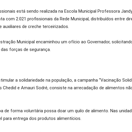
issionais está sendo realizada na Escola Municipal Professora Jan
a com 2.021 profissionais da Rede Municipal, distribuídos entre di
 auxiliares de creche terceirizados.
istração Municipal encaminhou um ofício ao Governador, solicitand
 das forças de segurança.
imular a solidariedade na população, a campanha “Vacinação Solid
sus Chedid e Amauri Sodré, consiste na arrecadação de alimentos nã
oa de forma voluntária possa doar um quilo de alimento. Nas unida
l para entrega dos produtos alimentícios.