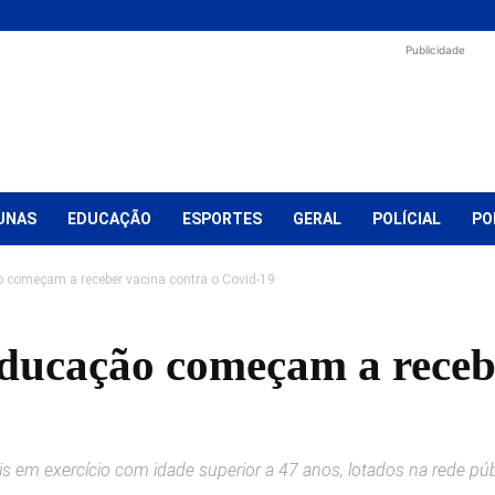
Publicidade
UNAS
EDUCAÇÃO
ESPORTES
GERAL
POLÍCIAL
PO
o começam a receber vacina contra o Covid-19
 educação começam a receb
is em exercício com idade superior a 47 anos, lotados na rede púb