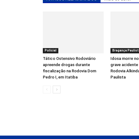
Polícial
Bragança Paulist
Tático Ostensivo Rodoviário
Idosa morre no
apreende drogas durante
grave acidente 
fiscalização na Rodovia Dom
Rodovia Alkind
Pedro I, em Itatiba
Paulista