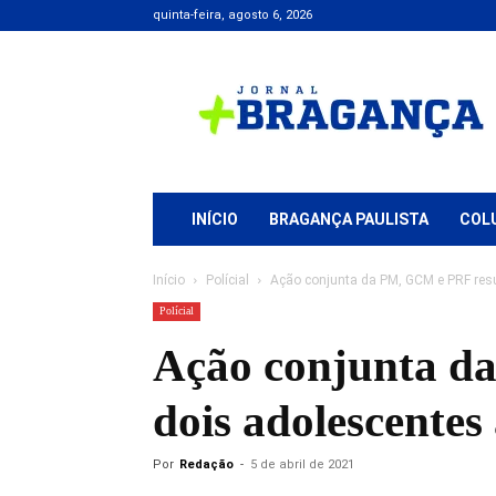
quinta-feira, agosto 6, 2026
Jornal
+
Bragança
INÍCIO
BRAGANÇA PAULISTA
COL
Início
Polícial
Ação conjunta da PM, GCM e PRF resu
Polícial
Ação conjunta da
dois adolescentes
Por
Redação
-
5 de abril de 2021