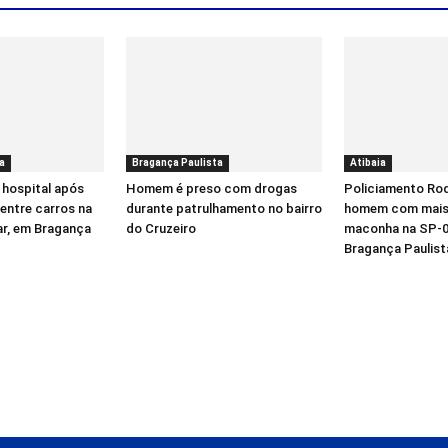
a
Bragança Paulista
Atibaia
 hospital após
Homem é preso com drogas
Policiamento Rod
entre carros na
durante patrulhamento no bairro
homem com mais 
ar, em Bragança
do Cruzeiro
maconha na SP-0
Bragança Paulist