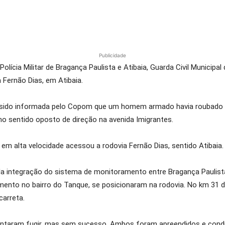
Publicidade
ícia Militar de Bragança Paulista e Atibaia, Guarda Civil Municipal d
 Fernão Dias, em Atibaia.
er sido informada pelo Copom que um homem armado havia roubado um
no sentido oposto de direção na avenida Imigrantes.
o em alta velocidade acessou a rodovia Fernão Dias, sentido Atibaia.
ntegração do sistema de monitoramento entre Bragança Paulista e
amento no bairro do Tanque, se posicionaram na rodovia. No km 31 d
carreta.
entaram fugir, mas sem sucesso. Ambos foram apreendidos e conduz