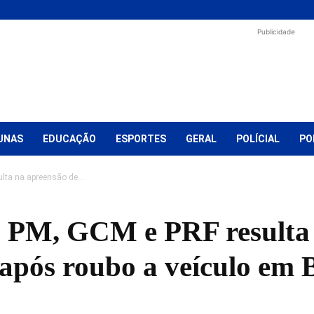
Publicidade
UNAS
EDUCAÇÃO
ESPORTES
GERAL
POLÍCIAL
PO
lta na apreensão de...
 PM, GCM e PRF resulta 
 após roubo a veículo em 