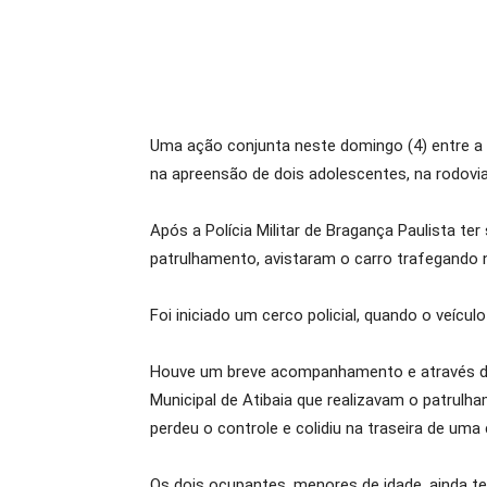
Uma ação conjunta neste domingo (4) entre a Pol
na apreensão de dois adolescentes, na rodovia
Após a Polícia Militar de Bragança Paulista t
patrulhamento, avistaram o carro trafegando 
Foi iniciado um cerco policial, quando o veícul
Houve um breve acompanhamento e através da i
Municipal de Atibaia que realizavam o patrulh
perdeu o controle e colidiu na traseira de uma 
Os dois ocupantes, menores de idade, ainda t