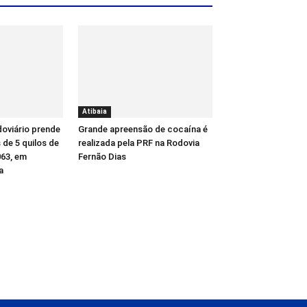
Atibaia
oviário prende
Grande apreensão de cocaína é
de 5 quilos de
realizada pela PRF na Rodovia
63, em
Fernão Dias
a