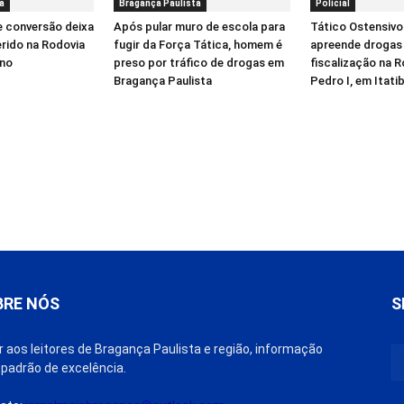
a
Bragança Paulista
Polícial
e conversão deixa
Após pular muro de escola para
Tático Ostensivo
erido na Rodovia
fugir da Força Tática, homem é
apreende drogas
íno
preso por tráfico de drogas em
fiscalização na 
Bragança Paulista
Pedro I, em Itati
BRE NÓS
S
r aos leitores de Bragança Paulista e região, informação
padrão de excelência.