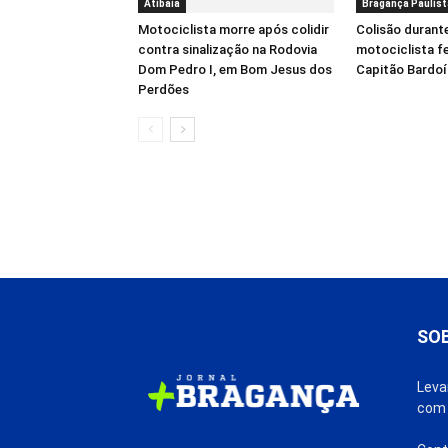
Atibaia
Bragança Paulist
Motociclista morre após colidir
Colisão durant
contra sinalização na Rodovia
motociclista f
Dom Pedro I, em Bom Jesus dos
Capitão Bardo
Perdões
SO
Leva
com 