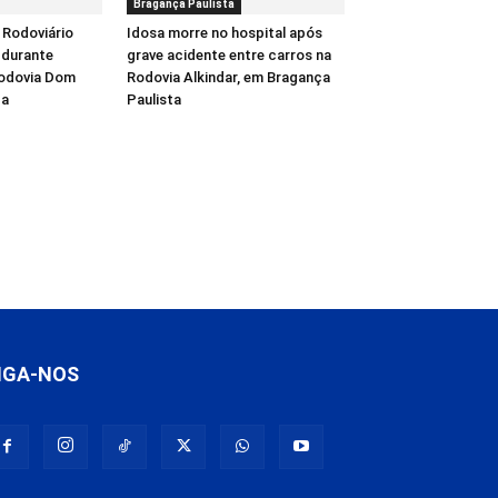
Bragança Paulista
 Rodoviário
Idosa morre no hospital após
 durante
grave acidente entre carros na
Rodovia Dom
Rodovia Alkindar, em Bragança
ba
Paulista
IGA-NOS