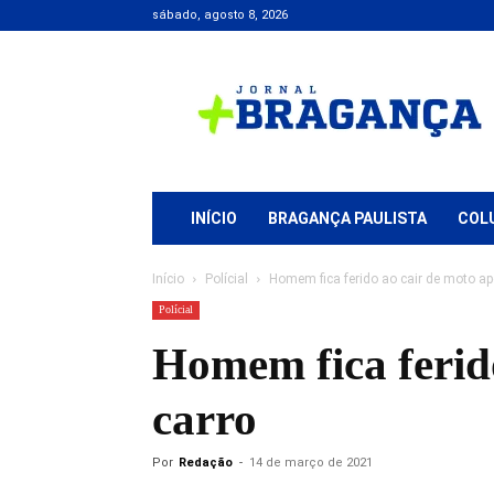
sábado, agosto 8, 2026
Jornal
+
Bragança
INÍCIO
BRAGANÇA PAULISTA
COL
Início
Polícial
Homem fica ferido ao cair de moto ap
Polícial
Homem fica ferido
carro
Por
Redação
-
14 de março de 2021