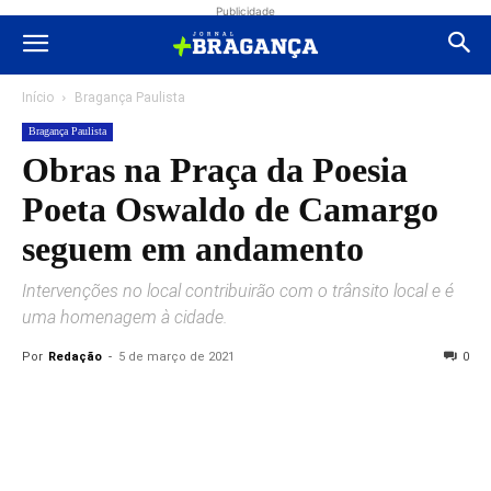
Publicidade
Início
Bragança Paulista
Bragança Paulista
Obras na Praça da Poesia
Poeta Oswaldo de Camargo
seguem em andamento
Intervenções no local contribuirão com o trânsito local e é
uma homenagem à cidade.
Por
Redação
-
5 de março de 2021
0