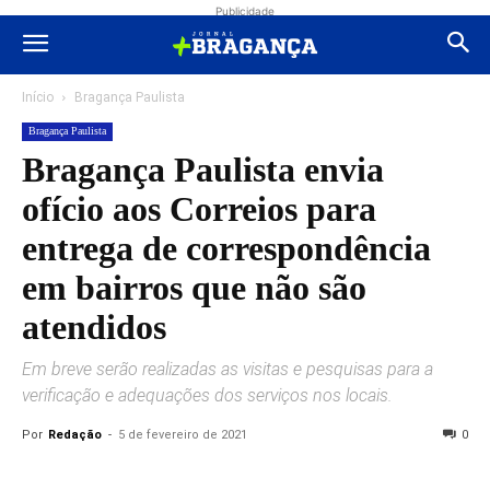
Publicidade
Início
Bragança Paulista
Bragança Paulista
Bragança Paulista envia
ofício aos Correios para
entrega de correspondência
em bairros que não são
atendidos
Em breve serão realizadas as visitas e pesquisas para a
verificação e adequações dos serviços nos locais.
Por
Redação
-
5 de fevereiro de 2021
0