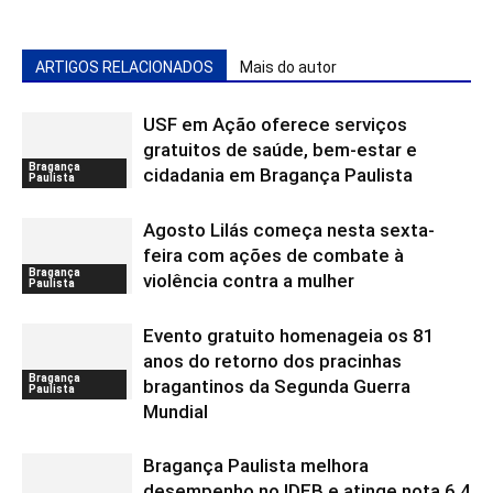
ARTIGOS RELACIONADOS
Mais do autor
USF em Ação oferece serviços
gratuitos de saúde, bem-estar e
Bragança
cidadania em Bragança Paulista
Paulista
Agosto Lilás começa nesta sexta-
feira com ações de combate à
Bragança
violência contra a mulher
Paulista
Evento gratuito homenageia os 81
anos do retorno dos pracinhas
Bragança
bragantinos da Segunda Guerra
Paulista
Mundial
Bragança Paulista melhora
desempenho no IDEB e atinge nota 6,4