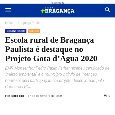
Publicidade
Início
Bragança Paulista
Bragança Paulista
Educação
Escola rural de Bragança
Paulista é destaque no
Projeto Gota d’Água 2020
EMR Monsenhor Pedro Paulo Farhat recebeu certificado de
“mérito ambiental” e o município o título de “menção
honrosa” pela participação em projeto desenvolvido pelo
Consórcio PCJ.
Por
Redação
-
17 de dezembro de 2020
0