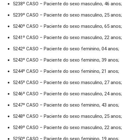
5238º CASO – Paciente do sexo masculino, 46 anos;
5239º CASO – Paciente do sexo masculino, 25 anos;
5240º CASO – Paciente do sexo masculino, 65 anos;
5241º CASO – Paciente do sexo masculino, 22 anos;
5242º CASO – Paciente do sexo feminino, 04 anos;
5243º CASO – Paciente do sexo feminino, 39 anos;
5244º CASO – Paciente do sexo feminino, 21 anos;
5245º CASO – Paciente do sexo masculino, 27 anos;
5246º CASO – Paciente do sexo masculino, 24 anos;
5247º CASO – Paciente do sexo feminino, 43 anos;
5248º CASO – Paciente do sexo masculino, 25 anos;
5249º CASO – Paciente do sexo masculino, 22 anos;
5250º CASO – Paciente do sexo feminino, 19 anos;