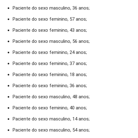
Paciente do sexo masculino, 36 anos;
Paciente do sexo feminino, 57 anos;
Paciente do sexo feminino, 43 anos;
Paciente do sexo masculino, 56 anos;
Paciente do sexo feminino, 24 anos;
Paciente do sexo feminino, 37 anos;
Paciente do sexo feminino, 18 anos;
Paciente do sexo feminino, 36 anos;
Paciente do sexo masculino, 48 anos;
Paciente do sexo feminino, 40 anos;
Paciente do sexo masculino, 14 anos;
Paciente do sexo masculino, 54 anos;