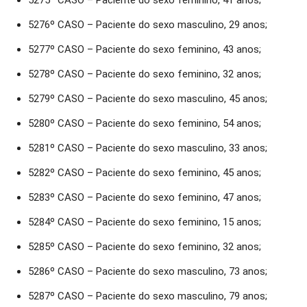
5275º CASO – Paciente do sexo feminino, 41 anos;
5276º CASO – Paciente do sexo masculino, 29 anos;
5277º CASO – Paciente do sexo feminino, 43 anos;
5278º CASO – Paciente do sexo feminino, 32 anos;
5279º CASO – Paciente do sexo masculino, 45 anos;
5280º CASO – Paciente do sexo feminino, 54 anos;
5281º CASO – Paciente do sexo masculino, 33 anos;
5282º CASO – Paciente do sexo feminino, 45 anos;
5283º CASO – Paciente do sexo feminino, 47 anos;
5284º CASO – Paciente do sexo feminino, 15 anos;
5285º CASO – Paciente do sexo feminino, 32 anos;
5286º CASO – Paciente do sexo masculino, 73 anos;
5287º CASO – Paciente do sexo masculino, 79 anos;