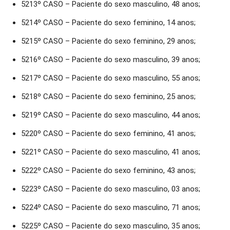
5213º CASO – Paciente do sexo masculino, 48 anos;
5214º CASO – Paciente do sexo feminino, 14 anos;
5215º CASO – Paciente do sexo feminino, 29 anos;
5216º CASO – Paciente do sexo masculino, 39 anos;
5217º CASO – Paciente do sexo masculino, 55 anos;
5218º CASO – Paciente do sexo feminino, 25 anos;
5219º CASO – Paciente do sexo masculino, 44 anos;
5220º CASO – Paciente do sexo feminino, 41 anos;
5221º CASO – Paciente do sexo masculino, 41 anos;
5222º CASO – Paciente do sexo feminino, 43 anos;
5223º CASO – Paciente do sexo masculino, 03 anos;
5224º CASO – Paciente do sexo masculino, 71 anos;
5225º CASO – Paciente do sexo masculino, 35 anos;