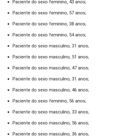
Paciente do sexo feminino, 43 anos;
Paciente do sexo feminino, 57 anos;
Paciente do sexo feminino, 38 anos;
Paciente do sexo feminino, 54 anos;
Paciente do sexo masculino, 31 anos;
Paciente do sexo masculino, 51 anos;
Paciente do sexo masculino, 47 anos;
Paciente do sexo masculino, 31 anos;
Paciente do sexo masculino, 46 anos;
Paciente do sexo feminino, 56 anos;
Paciente do sexo masculino, 33 anos;
Paciente do sexo masculino, 56 anos;
Paciente do sexo masculino, 36 anos;