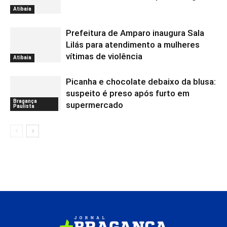
Atibaia
Prefeitura de Amparo inaugura Sala
Lilás para atendimento a mulheres
vítimas de violência
Atibaia
Picanha e chocolate debaixo da blusa:
suspeito é preso após furto em
Bragança
supermercado
Paulista