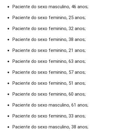
Paciente do sexo masculino, 46 anos;
Paciente do sexo feminino, 25 anos;
Paciente do sexo feminino, 32 anos;
Paciente do sexo feminino, 38 anos;
Paciente do sexo feminino, 21 anos;
Paciente do sexo feminino, 63 anos;
Paciente do sexo feminino, 57 anos;
Paciente do sexo feminino, 51 anos;
Paciente do sexo feminino, 60 anos;
Paciente do sexo masculino, 61 anos;
Paciente do sexo feminino, 33 anos;
Paciente do sexo masculino, 38 anos;