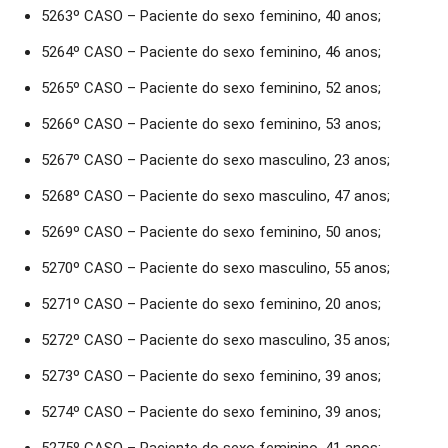
5263º CASO – Paciente do sexo feminino, 40 anos;
5264º CASO – Paciente do sexo feminino, 46 anos;
5265º CASO – Paciente do sexo feminino, 52 anos;
5266º CASO – Paciente do sexo feminino, 53 anos;
5267º CASO – Paciente do sexo masculino, 23 anos;
5268º CASO – Paciente do sexo masculino, 47 anos;
5269º CASO – Paciente do sexo feminino, 50 anos;
5270º CASO – Paciente do sexo masculino, 55 anos;
5271º CASO – Paciente do sexo feminino, 20 anos;
5272º CASO – Paciente do sexo masculino, 35 anos;
5273º CASO – Paciente do sexo feminino, 39 anos;
5274º CASO – Paciente do sexo feminino, 39 anos;