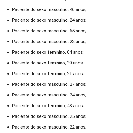
Paciente do sexo masculino, 46 anos;
Paciente do sexo masculino, 24 anos;
Paciente do sexo masculino, 65 anos;
Paciente do sexo masculino, 22 anos;
Paciente do sexo feminino, 04 anos;
Paciente do sexo feminino, 39 anos;
Paciente do sexo feminino, 21 anos;
Paciente do sexo masculino, 27 anos;
Paciente do sexo masculino, 24 anos;
Paciente do sexo feminino, 43 anos;
Paciente do sexo masculino, 25 anos;
Paciente do sexo masculino, 22 anos;