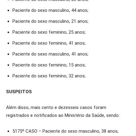
Paciente do sexo masculino, 44 anos;
Paciente do sexo masculino, 21 anos;
Paciente do sexo feminino, 25 anos;
Paciente do sexo feminino, 41 anos;
Paciente do sexo masculino, 41 anos;
Paciente do sexo feminino, 15 anos;
Paciente do sexo feminino, 32 anos;
SUSPEITOS
Além disso, mais cento e dezesseis casos foram
registrados e notificados ao Ministério da Saúde, sendo:
5175º CASO – Paciente do sexo masculino, 38 anos;