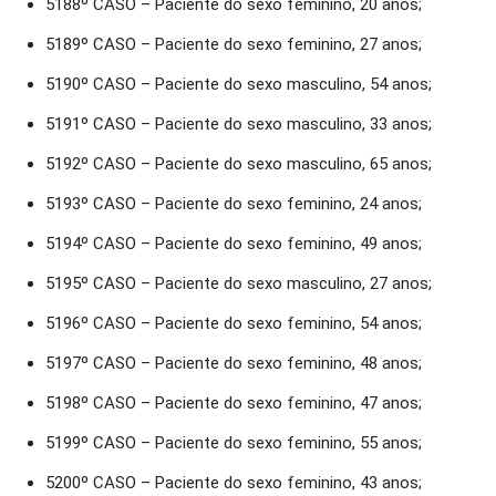
5188º CASO – Paciente do sexo feminino, 20 anos;
5189º CASO – Paciente do sexo feminino, 27 anos;
5190º CASO – Paciente do sexo masculino, 54 anos;
5191º CASO – Paciente do sexo masculino, 33 anos;
5192º CASO – Paciente do sexo masculino, 65 anos;
5193º CASO – Paciente do sexo feminino, 24 anos;
5194º CASO – Paciente do sexo feminino, 49 anos;
5195º CASO – Paciente do sexo masculino, 27 anos;
5196º CASO – Paciente do sexo feminino, 54 anos;
5197º CASO – Paciente do sexo feminino, 48 anos;
5198º CASO – Paciente do sexo feminino, 47 anos;
5199º CASO – Paciente do sexo feminino, 55 anos;
5200º CASO – Paciente do sexo feminino, 43 anos;