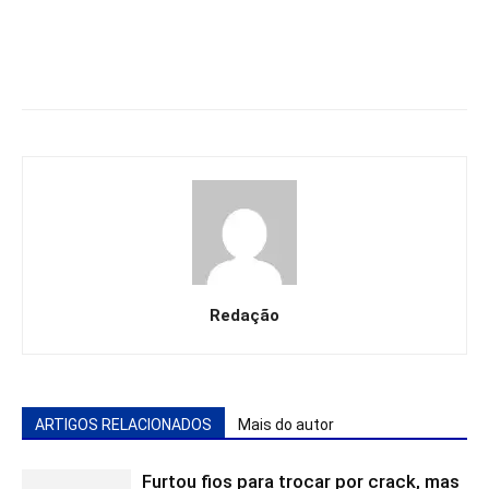
Redação
ARTIGOS RELACIONADOS
Mais do autor
Furtou fios para trocar por crack, mas