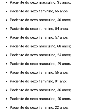
Paciente do sexo masculino, 35 anos;
Paciente do sexo feminino, 66 anos;
Paciente do sexo masculino, 40 anos;
Paciente do sexo feminino, 54 anos;
Paciente do sexo feminino, 57 anos;
Paciente do sexo masculino, 68 anos;
Paciente do sexo masculino, 24 anos;
Paciente do sexo masculino, 49 anos;
Paciente do sexo feminino, 56 anos;
Paciente do sexo feminino, 01 ano;
Paciente do sexo masculino, 36 anos;
Paciente do sexo masculino, 40 anos;
Paciente do sexo feminino, 22 anos;