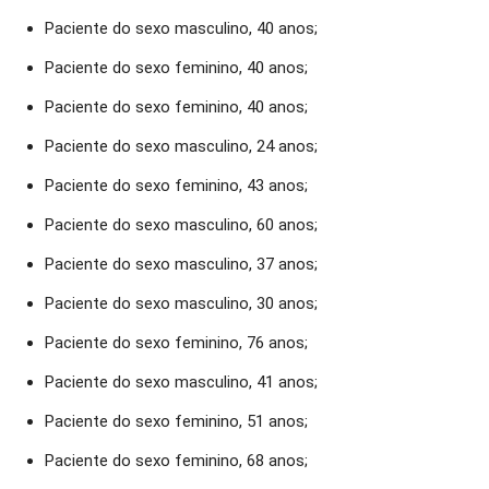
Paciente do sexo masculino, 40 anos;
Paciente do sexo feminino, 40 anos;
Paciente do sexo feminino, 40 anos;
Paciente do sexo masculino, 24 anos;
Paciente do sexo feminino, 43 anos;
Paciente do sexo masculino, 60 anos;
Paciente do sexo masculino, 37 anos;
Paciente do sexo masculino, 30 anos;
Paciente do sexo feminino, 76 anos;
Paciente do sexo masculino, 41 anos;
Paciente do sexo feminino, 51 anos;
Paciente do sexo feminino, 68 anos;