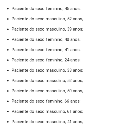
Paciente do sexo feminino, 45 anos;
Paciente do sexo masculino, 52 anos;
Paciente do sexo masculino, 39 anos;
Paciente do sexo feminino, 40 anos;
Paciente do sexo feminino, 41 anos;
Paciente do sexo feminino, 24 anos;
Paciente do sexo masculino, 33 anos;
Paciente do sexo masculino, 52 anos;
Paciente do sexo masculino, 50 anos;
Paciente do sexo feminino, 66 anos;
Paciente do sexo masculino, 61 anos;
Paciente do sexo masculino, 41 anos;