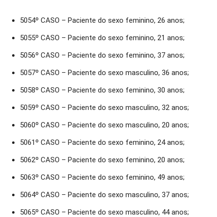
5054º CASO – Paciente do sexo feminino, 26 anos;
5055º CASO – Paciente do sexo feminino, 21 anos;
5056º CASO – Paciente do sexo feminino, 37 anos;
5057º CASO – Paciente do sexo masculino, 36 anos;
5058º CASO – Paciente do sexo feminino, 30 anos;
5059º CASO – Paciente do sexo masculino, 32 anos;
5060º CASO – Paciente do sexo masculino, 20 anos;
5061º CASO – Paciente do sexo feminino, 24 anos;
5062º CASO – Paciente do sexo feminino, 20 anos;
5063º CASO – Paciente do sexo feminino, 49 anos;
5064º CASO – Paciente do sexo masculino, 37 anos;
5065º CASO – Paciente do sexo masculino, 44 anos;