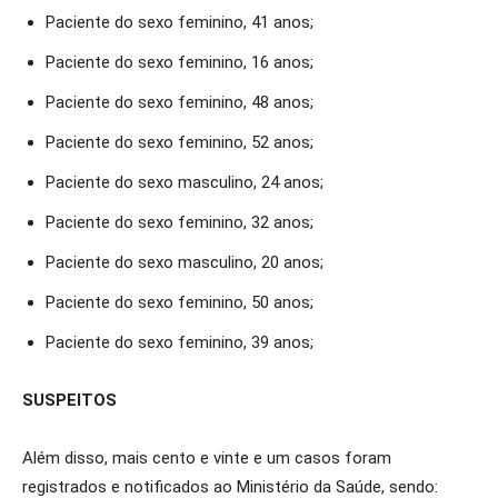
Paciente do sexo feminino, 41 anos;
Paciente do sexo feminino, 16 anos;
Paciente do sexo feminino, 48 anos;
Paciente do sexo feminino, 52 anos;
Paciente do sexo masculino, 24 anos;
Paciente do sexo feminino, 32 anos;
Paciente do sexo masculino, 20 anos;
Paciente do sexo feminino, 50 anos;
Paciente do sexo feminino, 39 anos;
SUSPEITOS
Além disso, mais cento e vinte e um casos foram
registrados e notificados ao Ministério da Saúde, sendo: