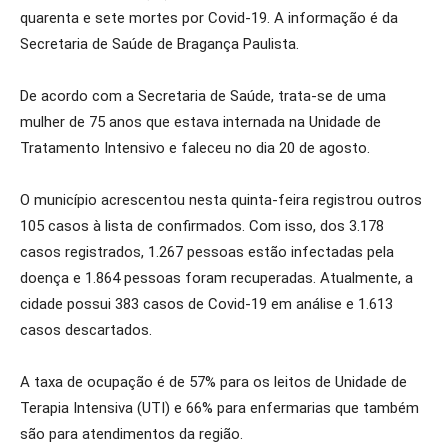
quarenta e sete mortes por Covid-19. A informação é da
Secretaria de Saúde de Bragança Paulista.
De acordo com a Secretaria de Saúde, trata-se de uma
mulher de 75 anos que estava internada na Unidade de
Tratamento Intensivo e faleceu no dia 20 de agosto.
O município acrescentou nesta quinta-feira registrou outros
105 casos à lista de confirmados. Com isso, dos 3.178
casos registrados, 1.267 pessoas estão infectadas pela
doença e 1.864 pessoas foram recuperadas. Atualmente, a
cidade possui 383 casos de Covid-19 em análise e 1.613
casos descartados.
A taxa de ocupação é de 57% para os leitos de Unidade de
Terapia Intensiva (UTI) e 66% para enfermarias que também
são para atendimentos da região.