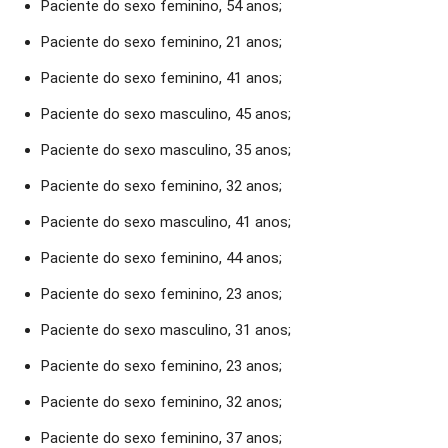
Paciente do sexo feminino, 54 anos;
Paciente do sexo feminino, 21 anos;
Paciente do sexo feminino, 41 anos;
Paciente do sexo masculino, 45 anos;
Paciente do sexo masculino, 35 anos;
Paciente do sexo feminino, 32 anos;
Paciente do sexo masculino, 41 anos;
Paciente do sexo feminino, 44 anos;
Paciente do sexo feminino, 23 anos;
Paciente do sexo masculino, 31 anos;
Paciente do sexo feminino, 23 anos;
Paciente do sexo feminino, 32 anos;
Paciente do sexo feminino, 37 anos;