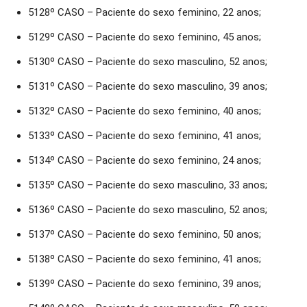
5128º CASO – Paciente do sexo feminino, 22 anos;
5129º CASO – Paciente do sexo feminino, 45 anos;
5130º CASO – Paciente do sexo masculino, 52 anos;
5131º CASO – Paciente do sexo masculino, 39 anos;
5132º CASO – Paciente do sexo feminino, 40 anos;
5133º CASO – Paciente do sexo feminino, 41 anos;
5134º CASO – Paciente do sexo feminino, 24 anos;
5135º CASO – Paciente do sexo masculino, 33 anos;
5136º CASO – Paciente do sexo masculino, 52 anos;
5137º CASO – Paciente do sexo feminino, 50 anos;
5138º CASO – Paciente do sexo feminino, 41 anos;
5139º CASO – Paciente do sexo feminino, 39 anos;