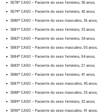
5078º CASO – Paciente do sexo feminino, 50 anos;
5079º CASO – Paciente do sexo feminino, 42 anos;
5080º CASO – Paciente do sexo masculino, 36 anos;
5081º CASO – Paciente do sexo feminino, 35 anos;
5082º CASO – Paciente do sexo feminino, 54 anos;
5083º CASO – Paciente do sexo masculino, 05 anos;
5084º CASO – Paciente do sexo feminino, 04 anos;
5085º CASO – Paciente do sexo feminino, 21 anos;
5086º CASO – Paciente do sexo feminino, 41 anos;
5087º CASO – Paciente do sexo masculino, 45 anos;
5088º CASO – Paciente do sexo masculino, 35 anos;
5089º CASO – Paciente do sexo feminino, 32 anos;
5090º CASO – Paciente do sexo masculino, 41 anos;