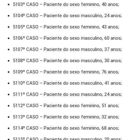
5103º CASO – Paciente do sexo feminino, 40 anos;
5104º CASO – Paciente do sexo masculino, 24 anos;
5105º CASO – Paciente do sexo feminino, 43 anos;
5106º CASO – Paciente do sexo masculino, 60 anos;
5107º CASO – Paciente do sexo masculino, 37 anos;
5108º CASO – Paciente do sexo masculino, 30 anos;
5109º CASO – Paciente do sexo feminino, 76 anos;
5110º CASO – Paciente do sexo masculino, 41 anos;
5111º CASO – Paciente do sexo masculino, 24 anos;
5112º CASO – Paciente do sexo feminino, 51 anos;
5113º CASO – Paciente do sexo feminino, 32 anos;
5114º CASO – Paciente do sexo feminino, 68 anos;
5115º CASO – Paciente do sexo masculino, 20 anos;