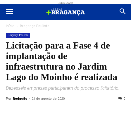
Publicidade
Início
Bragança Paulista
Bragança Paulista
Licitação para a Fase 4 de
implantação de
infraestrutura no Jardim
Lago do Moinho é realizada
Dezesseis empresas participaram do processo licitatório.
Por
Redação
-
21 de agosto de 2020
0