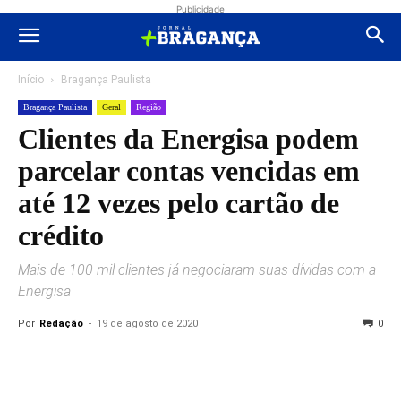
Publicidade
Início
Bragança Paulista
Bragança Paulista
Geral
Região
Clientes da Energisa podem
parcelar contas vencidas em
até 12 vezes pelo cartão de
crédito
Mais de 100 mil clientes já negociaram suas dívidas com a
Energisa
Por
Redação
-
19 de agosto de 2020
0