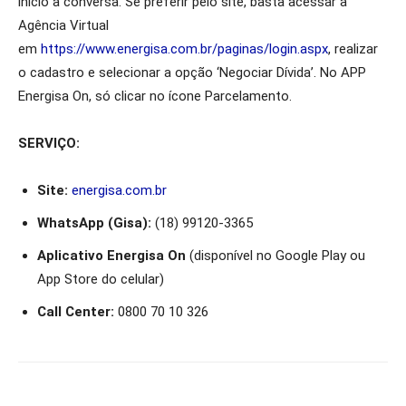
início à conversa. Se preferir pelo site, basta acessar a
Agência Virtual
em
https://www.energisa.com.br/paginas/login.aspx
, realizar
o cadastro e selecionar a opção ‘Negociar Dívida’. No APP
Energisa On, só clicar no ícone Parcelamento.
SERVIÇO:
Site:
energisa.com.br
WhatsApp (Gisa):
(18) 99120-3365
Aplicativo Energisa On
(disponível no Google Play ou
App Store do celular)
Call Center:
0800 70 10 326