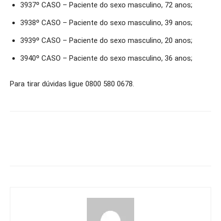
3937º CASO – Paciente do sexo masculino, 72 anos;
3938º CASO – Paciente do sexo masculino, 39 anos;
3939º CASO – Paciente do sexo masculino, 20 anos;
3940º CASO – Paciente do sexo masculino, 36 anos;
Para tirar dúvidas ligue 0800 580 0678.