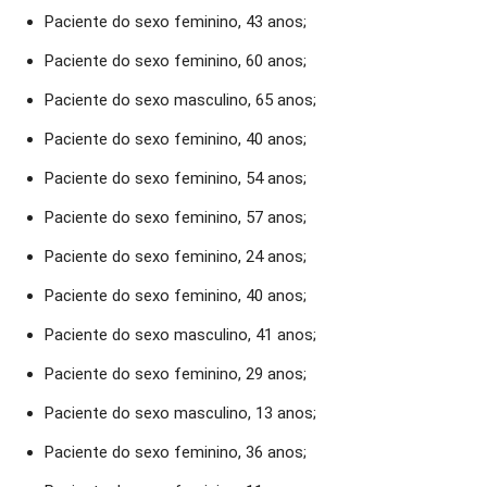
Paciente do sexo feminino, 43 anos;
Paciente do sexo feminino, 60 anos;
Paciente do sexo masculino, 65 anos;
Paciente do sexo feminino, 40 anos;
Paciente do sexo feminino, 54 anos;
Paciente do sexo feminino, 57 anos;
Paciente do sexo feminino, 24 anos;
Paciente do sexo feminino, 40 anos;
Paciente do sexo masculino, 41 anos;
Paciente do sexo feminino, 29 anos;
Paciente do sexo masculino, 13 anos;
Paciente do sexo feminino, 36 anos;