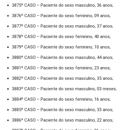
3875º CASO – Paciente do sexo masculino, 36 anos;
3876º CASO – Paciente do sexo feminino, 09 anos;
3877º CASO – Paciente do sexo masculino, 37 anos;
3878º CASO – Paciente do sexo feminino, 40 anos;
3879º CASO – Paciente do sexo feminino, 10 anos;
3880º CASO – Paciente do sexo masculino, 44 anos;
3881º CASO – Paciente do sexo feminino, 23 anos;
3882º CASO – Paciente do sexo masculino, 35 anos;
3883º CASO – Paciente do sexo masculino, 03 meses;
3884º CASO – Paciente do sexo feminino, 16 anos;
3885º CASO – Paciente do sexo masculino, 33 anos;
3886º CASO – Paciente do sexo masculino, 22 anos;