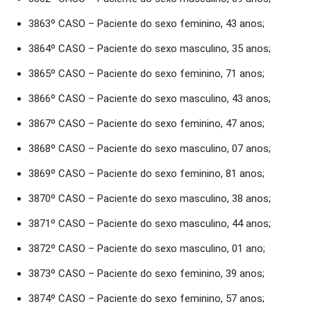
3863º CASO – Paciente do sexo feminino, 43 anos;
3864º CASO – Paciente do sexo masculino, 35 anos;
3865º CASO – Paciente do sexo feminino, 71 anos;
3866º CASO – Paciente do sexo masculino, 43 anos;
3867º CASO – Paciente do sexo feminino, 47 anos;
3868º CASO – Paciente do sexo masculino, 07 anos;
3869º CASO – Paciente do sexo feminino, 81 anos;
3870º CASO – Paciente do sexo masculino, 38 anos;
3871º CASO – Paciente do sexo masculino, 44 anos;
3872º CASO – Paciente do sexo masculino, 01 ano;
3873º CASO – Paciente do sexo feminino, 39 anos;
3874º CASO – Paciente do sexo feminino, 57 anos;