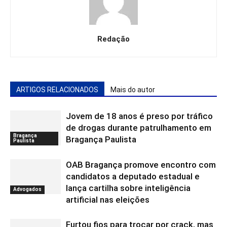
Redação
ARTIGOS RELACIONADOS
Mais do autor
Jovem de 18 anos é preso por tráfico
de drogas durante patrulhamento em
Bragança
Bragança Paulista
Paulista
OAB Bragança promove encontro com
candidatos a deputado estadual e
lança cartilha sobre inteligência
Advogados
artificial nas eleições
Furtou fios para trocar por crack, mas