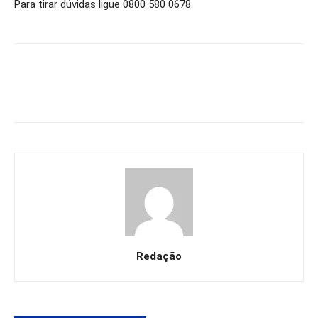
Para tirar dúvidas ligue 0800 580 0678.
Redação