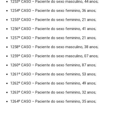
1253º CASO – Paciente do sexo masculino, 44 anos;
1254º CASO – Paciente do sexo feminino, 36 anos;
1255º CASO – Paciente do sexo feminino, 21 anos;
1256º CASO – Paciente do sexo feminino, 41 anos;
1257º CASO – Paciente do sexo feminino, 21 anos;
1258º CASO – Paciente do sexo masculino, 38 anos;
1259º CASO – Paciente do sexo masculino, 07 anos;
1260º CASO – Paciente do sexo feminino, 87 anos;
1261º CASO – Paciente do sexo feminino, 53 anos;
1262º CASO – Paciente do sexo feminino, 49 anos;
1263º CASO – Paciente do sexo feminino, 32 anos;
1264º CASO – Paciente do sexo feminino, 35 anos;