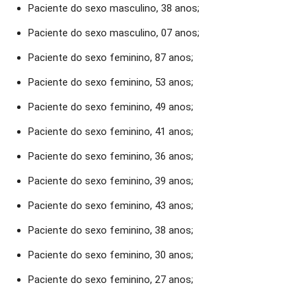
Paciente do sexo masculino, 38 anos;
Paciente do sexo masculino, 07 anos;
Paciente do sexo feminino, 87 anos;
Paciente do sexo feminino, 53 anos;
Paciente do sexo feminino, 49 anos;
Paciente do sexo feminino, 41 anos;
Paciente do sexo feminino, 36 anos;
Paciente do sexo feminino, 39 anos;
Paciente do sexo feminino, 43 anos;
Paciente do sexo feminino, 38 anos;
Paciente do sexo feminino, 30 anos;
Paciente do sexo feminino, 27 anos;