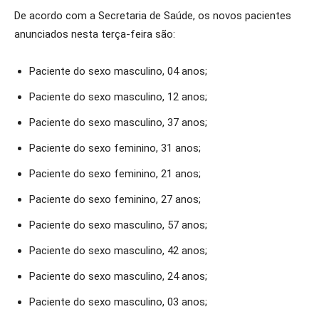
De acordo com a Secretaria de Saúde, os novos pacientes
anunciados nesta terça-feira são:
Paciente do sexo masculino, 04 anos;
Paciente do sexo masculino, 12 anos;
Paciente do sexo masculino, 37 anos;
Paciente do sexo feminino, 31 anos;
Paciente do sexo feminino, 21 anos;
Paciente do sexo feminino, 27 anos;
Paciente do sexo masculino, 57 anos;
Paciente do sexo masculino, 42 anos;
Paciente do sexo masculino, 24 anos;
Paciente do sexo masculino, 03 anos;