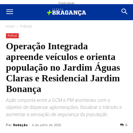
Publicidade
Início
Polícial
Polícial
Operação Integrada
apreende veículos e orienta
população no Jardim Águas
Claras e Residencial Jardim
Bonança
Ação conjunta entre a GCM e PM aconteceu com o
objetivo de dispersar aglomerações, fiscalizar o trânsito e
aumentar a sensação de segurança da população
Por
Redação
-
6 de julho de 2020
0