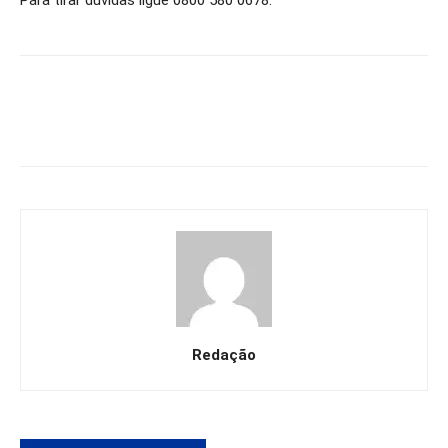
Para tirar dúvidas ligue 0800 580 0678.
Redação