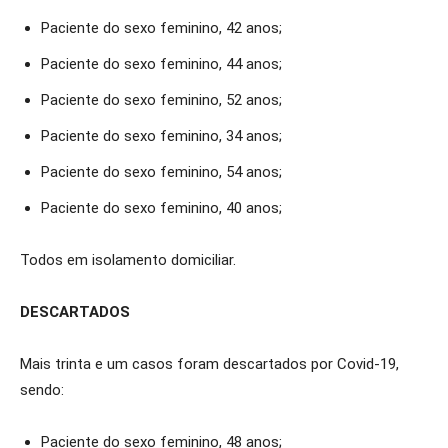
Paciente do sexo feminino, 42 anos;
Paciente do sexo feminino, 44 anos;
Paciente do sexo feminino, 52 anos;
Paciente do sexo feminino, 34 anos;
Paciente do sexo feminino, 54 anos;
Paciente do sexo feminino, 40 anos;
Todos em isolamento domiciliar.
DESCARTADOS
Mais trinta e um casos foram descartados por Covid-19,
sendo:
Paciente do sexo feminino, 48 anos;