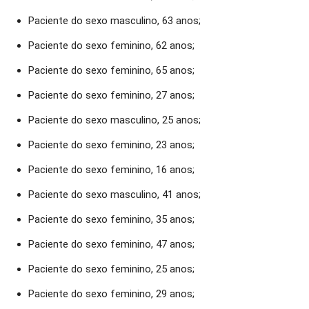
Paciente do sexo masculino, 63 anos;
Paciente do sexo feminino, 62 anos;
Paciente do sexo feminino, 65 anos;
Paciente do sexo feminino, 27 anos;
Paciente do sexo masculino, 25 anos;
Paciente do sexo feminino, 23 anos;
Paciente do sexo feminino, 16 anos;
Paciente do sexo masculino, 41 anos;
Paciente do sexo feminino, 35 anos;
Paciente do sexo feminino, 47 anos;
Paciente do sexo feminino, 25 anos;
Paciente do sexo feminino, 29 anos;