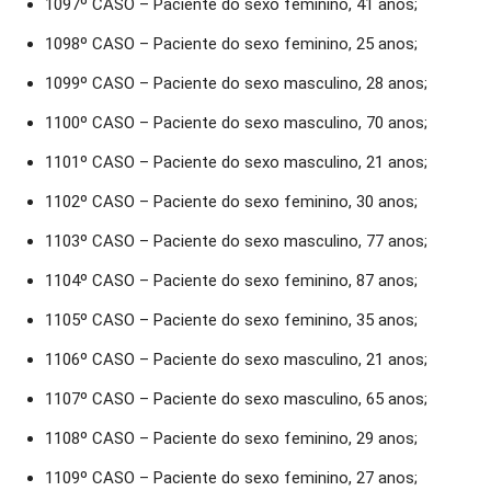
1097º CASO – Paciente do sexo feminino, 41 anos;
1098º CASO – Paciente do sexo feminino, 25 anos;
1099º CASO – Paciente do sexo masculino, 28 anos;
1100º CASO – Paciente do sexo masculino, 70 anos;
1101º CASO – Paciente do sexo masculino, 21 anos;
1102º CASO – Paciente do sexo feminino, 30 anos;
1103º CASO – Paciente do sexo masculino, 77 anos;
1104º CASO – Paciente do sexo feminino, 87 anos;
1105º CASO – Paciente do sexo feminino, 35 anos;
1106º CASO – Paciente do sexo masculino, 21 anos;
1107º CASO – Paciente do sexo masculino, 65 anos;
1108º CASO – Paciente do sexo feminino, 29 anos;
1109º CASO – Paciente do sexo feminino, 27 anos;