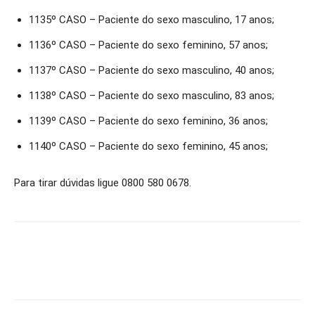
1135º CASO – Paciente do sexo masculino, 17 anos;
1136º CASO – Paciente do sexo feminino, 57 anos;
1137º CASO – Paciente do sexo masculino, 40 anos;
1138º CASO – Paciente do sexo masculino, 83 anos;
1139º CASO – Paciente do sexo feminino, 36 anos;
1140º CASO – Paciente do sexo feminino, 45 anos;
Para tirar dúvidas ligue 0800 580 0678.