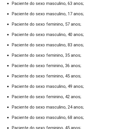
Paciente do sexo masculino, 63 anos;
Paciente do sexo masculino, 17 anos;
Paciente do sexo feminino, 57 anos;
Paciente do sexo masculino, 40 anos;
Paciente do sexo masculino, 83 anos;
Paciente do sexo feminino, 35 anos;
Paciente do sexo feminino, 36 anos;
Paciente do sexo feminino, 45 anos;
Paciente do sexo masculino, 49 anos;
Paciente do sexo feminino, 42 anos;
Paciente do sexo masculino, 24 anos;
Paciente do sexo masculino, 68 anos;
Paciente do sexo feminino, 45 anos;