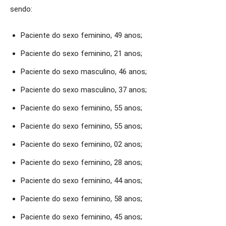
sendo:
Paciente do sexo feminino, 49 anos;
Paciente do sexo feminino, 21 anos;
Paciente do sexo masculino, 46 anos;
Paciente do sexo masculino, 37 anos;
Paciente do sexo feminino, 55 anos;
Paciente do sexo feminino, 55 anos;
Paciente do sexo feminino, 02 anos;
Paciente do sexo feminino, 28 anos;
Paciente do sexo feminino, 44 anos;
Paciente do sexo feminino, 58 anos;
Paciente do sexo feminino, 45 anos;