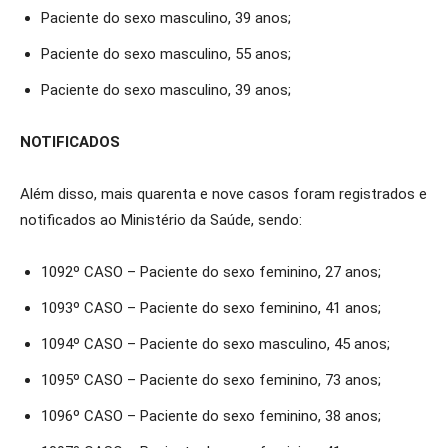
Paciente do sexo masculino, 39 anos;
Paciente do sexo masculino, 55 anos;
Paciente do sexo masculino, 39 anos;
NOTIFICADOS
Além disso, mais quarenta e nove casos foram registrados e
notificados ao Ministério da Saúde, sendo:
1092º CASO – Paciente do sexo feminino, 27 anos;
1093º CASO – Paciente do sexo feminino, 41 anos;
1094º CASO – Paciente do sexo masculino, 45 anos;
1095º CASO – Paciente do sexo feminino, 73 anos;
1096º CASO – Paciente do sexo feminino, 38 anos;