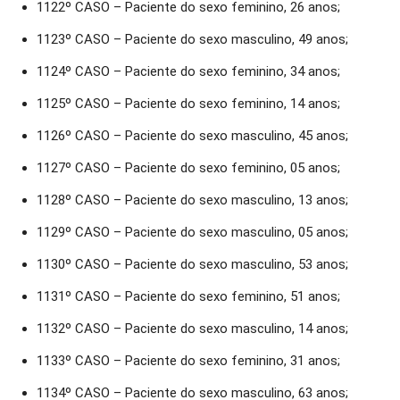
1122º CASO – Paciente do sexo feminino, 26 anos;
1123º CASO – Paciente do sexo masculino, 49 anos;
1124º CASO – Paciente do sexo feminino, 34 anos;
1125º CASO – Paciente do sexo feminino, 14 anos;
1126º CASO – Paciente do sexo masculino, 45 anos;
1127º CASO – Paciente do sexo feminino, 05 anos;
1128º CASO – Paciente do sexo masculino, 13 anos;
1129º CASO – Paciente do sexo masculino, 05 anos;
1130º CASO – Paciente do sexo masculino, 53 anos;
1131º CASO – Paciente do sexo feminino, 51 anos;
1132º CASO – Paciente do sexo masculino, 14 anos;
1133º CASO – Paciente do sexo feminino, 31 anos;
1134º CASO – Paciente do sexo masculino, 63 anos;