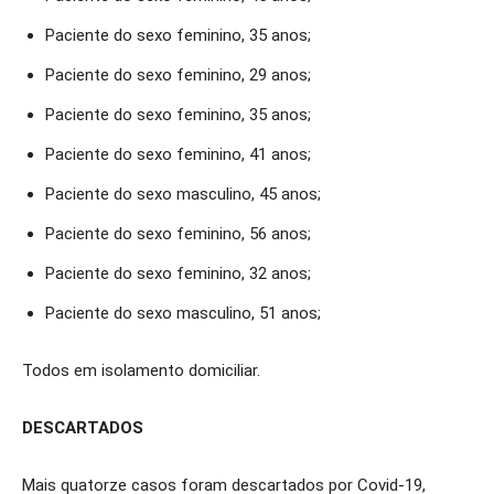
Paciente do sexo feminino, 35 anos;
Paciente do sexo feminino, 29 anos;
Paciente do sexo feminino, 35 anos;
Paciente do sexo feminino, 41 anos;
Paciente do sexo masculino, 45 anos;
Paciente do sexo feminino, 56 anos;
Paciente do sexo feminino, 32 anos;
Paciente do sexo masculino, 51 anos;
Todos em isolamento domiciliar.
DESCARTADOS
Mais quatorze casos foram descartados por Covid-19,