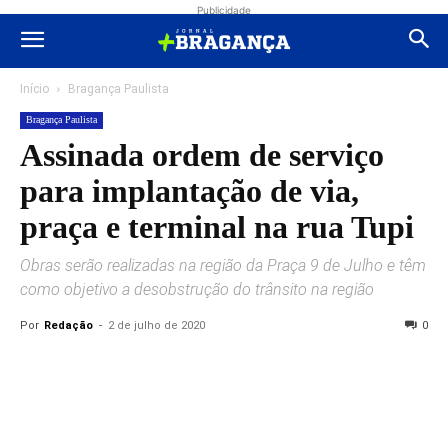
Publicidade
Início
Bragança Paulista
Bragança Paulista
Assinada ordem de serviço
para implantação de via,
praça e terminal na rua Tupi
Obras serão realizadas na região da Praça 9 de Julho e têm
como objetivo a desobstrução do trânsito na região
Por
Redação
-
2 de julho de 2020
0