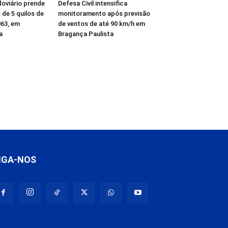
oviário prende
Defesa Civil intensifica
de 5 quilos de
monitoramento após previsão
63, em
de ventos de até 90 km/h em
a
Bragança Paulista
IGA-NOS