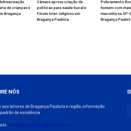
ultivacinação
Câmara aprova criação de
Policiamento Rod
eta de crianças e
políticas para saúde bucal e
homem com mais 
em Bragança
Fórum Inter-religioso em
maconha na SP-0
Bragança Paulista
Bragança Paulist
BRE NÓS
S
r aos leitores de Bragança Paulista e região, informação
padrão de excelência.
ato:
jornalmaisbraganca@outlook.com