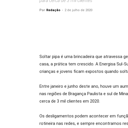
para cerca de 3 mil clientes
Por
Redação
-
2 de julho de 2020
Soltar pipa é uma brincadeira que atravessa
casa, a prática tem crescido. A Energisa Sul-
crianças e jovens ficam expostos quando solta
Entre janeiro e junho deste ano, houve um aum
nas regiões de Bragança Paulista e sul de Min
cerca de 3 mil clientes em 2020.
Os desligamentos podem acontecer em função 
rotineira nas redes, e sempre encontramos re