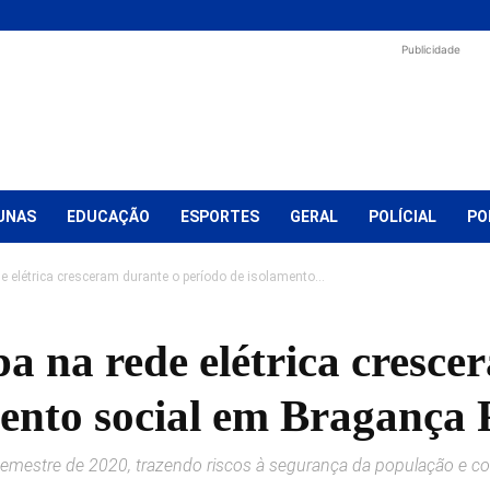
Publicidade
UNAS
EDUCAÇÃO
ESPORTES
GERAL
POLÍCIAL
PO
e elétrica cresceram durante o período de isolamento...
a na rede elétrica cresce
ento social em Bragança 
emestre de 2020, trazendo riscos à segurança da população e 