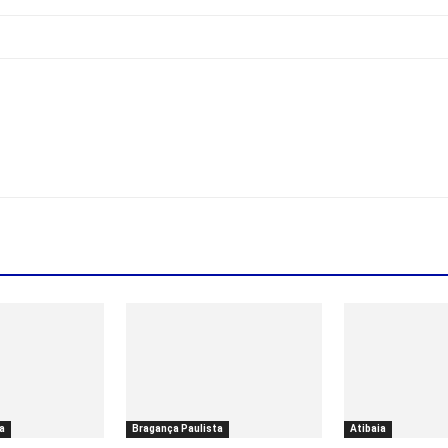
a
Bragança Paulista
Atibaia