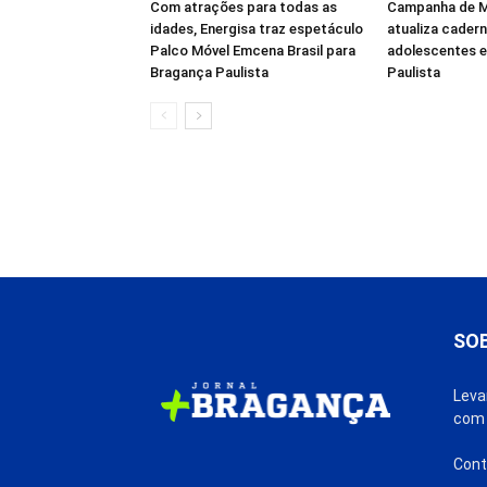
Com atrações para todas as
Campanha de M
idades, Energisa traz espetáculo
atualiza cadern
Palco Móvel Emcena Brasil para
adolescentes 
Bragança Paulista
Paulista
SO
Leva
com 
Cont