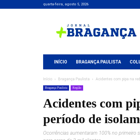
quarta-feira, agosto 5, 2026
Jornal
+
Bragança
INÍCIO
BRAGANÇA PAULISTA
COL
Início
Bragança Paulista
Acidentes com pipa na red
Bragança Paulista
Região
Acidentes com pip
período de isolam
Ocorrências aumentaram 100% no primeiro s