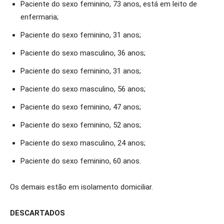
Paciente do sexo feminino, 73 anos, está em leito de
enfermaria;
Paciente do sexo feminino, 31 anos;
Paciente do sexo masculino, 36 anos;
Paciente do sexo feminino, 31 anos;
Paciente do sexo masculino, 56 anos;
Paciente do sexo feminino, 47 anos;
Paciente do sexo feminino, 52 anos;
Paciente do sexo masculino, 24 anos;
Paciente do sexo feminino, 60 anos.
Os demais estão em isolamento domiciliar.
DESCARTADOS