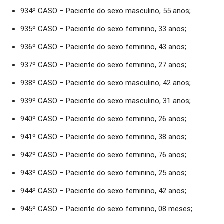
934º CASO – Paciente do sexo masculino, 55 anos;
935º CASO – Paciente do sexo feminino, 33 anos;
936º CASO – Paciente do sexo feminino, 43 anos;
937º CASO – Paciente do sexo feminino, 27 anos;
938º CASO – Paciente do sexo masculino, 42 anos;
939º CASO – Paciente do sexo masculino, 31 anos;
940º CASO – Paciente do sexo feminino, 26 anos;
941º CASO – Paciente do sexo feminino, 38 anos;
942º CASO – Paciente do sexo feminino, 76 anos;
943º CASO – Paciente do sexo feminino, 25 anos;
944º CASO – Paciente do sexo feminino, 42 anos;
945º CASO – Paciente do sexo feminino, 08 meses;