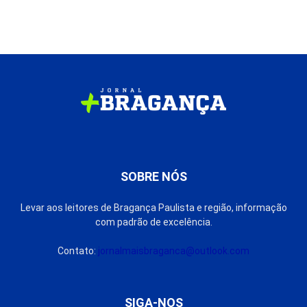
SOBRE NÓS
Levar aos leitores de Bragança Paulista e região, informação
com padrão de excelência.
Contato:
jornalmaisbraganca@outlook.com
SIGA-NOS