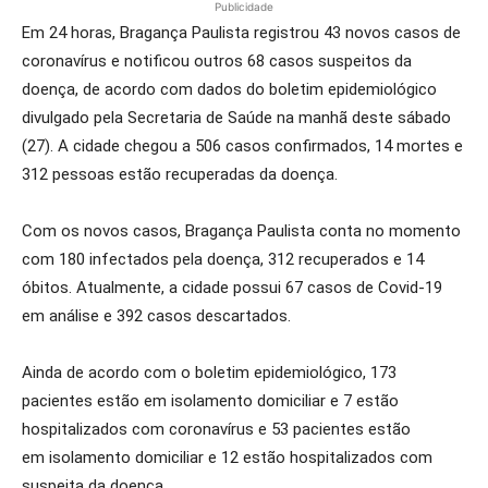
Publicidade
Em 24 horas, Bragança Paulista registrou 43 novos casos de
coronavírus e notificou outros 68 casos suspeitos da
doença, de acordo com dados do boletim epidemiológico
divulgado pela Secretaria de Saúde na manhã deste sábado
(27). A cidade chegou a 506 casos confirmados, 14 mortes e
312 pessoas estão recuperadas da doença.
Com os novos casos, Bragança Paulista conta no momento
com 180 infectados pela doença, 312 recuperados e 14
óbitos. Atualmente, a cidade possui 67 casos de Covid-19
em análise e 392 casos descartados.
Ainda de acordo com o boletim epidemiológico, 173
pacientes estão em isolamento domiciliar e 7 estão
hospitalizados com coronavírus e 53 pacientes estão
em isolamento domiciliar e 12 estão hospitalizados com
suspeita da doença.